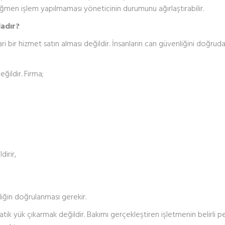
rağmen işlem yapılmaması yöneticinin durumunu ağırlaştırabilir.
dadır?
i bir hizmet satın alması değildir. İnsanların can güvenliğini doğrud
ğildir. Firma;
dirir,
iğin doğrulanması gerekir.
ik yük çıkarmak değildir. Bakımı gerçekleştiren işletmenin belirli pe