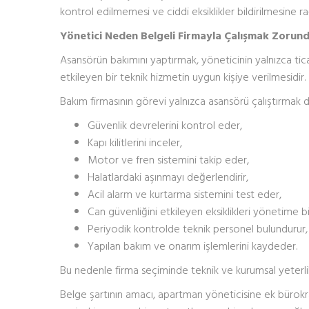
kontrol edilmemesi ve ciddi eksiklikler bildirilmesine 
Yönetici Neden Belgeli Firmayla Çalışmak Zorun
Asansörün bakımını yaptırmak, yöneticinin yalnızca ticar
etkileyen bir teknik hizmetin uygun kişiye verilmesidir.
Bakım firmasının görevi yalnızca asansörü çalıştırmak de
Güvenlik devrelerini kontrol eder,
Kapı kilitlerini inceler,
Motor ve fren sistemini takip eder,
Halatlardaki aşınmayı değerlendirir,
Acil alarm ve kurtarma sistemini test eder,
Can güvenliğini etkileyen eksiklikleri yönetime bil
Periyodik kontrolde teknik personel bulundurur,
Yapılan bakım ve onarım işlemlerini kaydeder.
Bu nedenle firma seçiminde teknik ve kurumsal yeterlil
Belge şartının amacı, apartman yöneticisine ek bürokrat