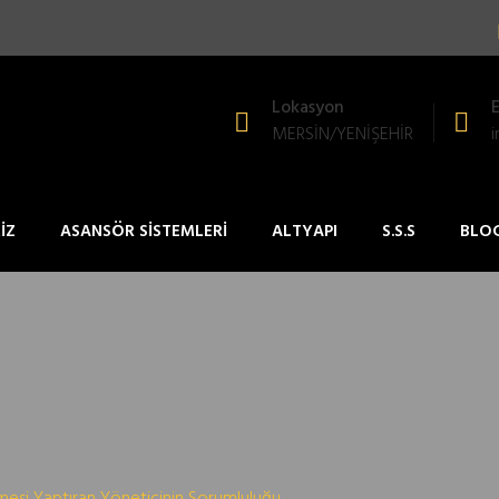
Lokasyon
MERSİN/YENİŞEHİR
İZ
ASANSÖR SİSTEMLERİ
ALTYAPI
S.S.S
BLO
mesi Yaptıran Yöneticinin Sorumluluğu