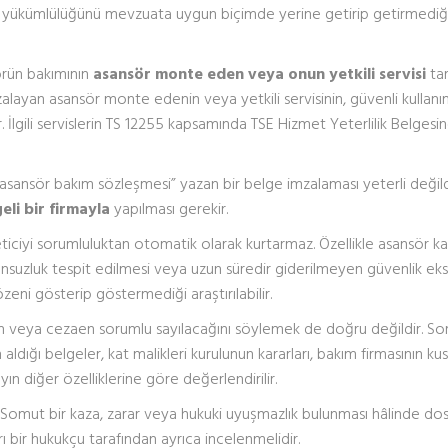
ım yükümlülüğünü mevzuata uygun biçimde yerine getirip getirmediğ
örün bakımının
asansör monte eden veya onun yetkili servisi
tar
zalayan asansör monte edenin veya yetkili servisinin, güvenli kullanı
İlgili servislerin TS 12255 kapsamında TSE Hizmet Yeterlilik Belgesi
asansör bakım sözleşmesi” yazan bir belge imzalaması yeterli değild
li bir firmayla
yapılması gerekir.
ticiyi sorumluluktan otomatik olarak kurtarmaz. Özellikle asansör ka
nsuzluk tespit edilmesi veya uzun süredir giderilmeyen güvenlik eksi
zeni gösterip göstermediği araştırılabilir.
 veya cezaen sorumlu sayılacağını söylemek de doğru değildir. Sor
n aldığı belgeler, kat malikleri kurulunun kararları, bakım firmasının kus
ın diğer özelliklerine göre değerlendirilir.
. Somut bir kaza, zarar veya hukuki uyuşmazlık bulunması hâlinde do
ı bir hukukçu tarafından ayrıca incelenmelidir.