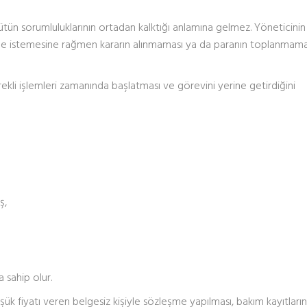
ütün sorumluluklarının ortadan kalktığı anlamına gelmez. Yöneticinin
eme istemesine rağmen kararın alınmaması ya da paranın toplanmama
ekli işlemleri zamanında başlatması ve görevini yerine getirdiğini
ş,
 sahip olur.
ük fiyatı veren belgesiz kişiyle sözleşme yapılması, bakım kayıtların