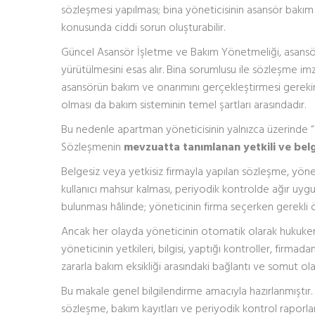
sözleşmesi yapılması; bina yöneticisinin asansör bak
konusunda ciddi sorun oluşturabilir.
Güncel Asansör İşletme ve Bakım Yönetmeliği, asans
yürütülmesini esas alır. Bina sorumlusu ile sözleşme im
asansörün bakım ve onarımını gerçekleştirmesi gerekir. 
olması da bakım sisteminin temel şartları arasındadır.
Bu nedenle apartman yöneticisinin yalnızca üzerinde “
Sözleşmenin
mevzuatta tanımlanan yetkili ve belge
Belgesiz veya yetkisiz firmayla yapılan sözleşme, yöne
kullanıcı mahsur kalması, periyodik kontrolde ağır uygu
bulunması hâlinde; yöneticinin firma seçerken gerekli ö
Ancak her olayda yöneticinin otomatik olarak hukuken
yöneticinin yetkileri, bilgisi, yaptığı kontroller, firmada
zararla bakım eksikliği arasındaki bağlantı ve somut olay
Bu makale genel bilgilendirme amacıyla hazırlanmıştır
sözleşme, bakım kayıtları ve periyodik kontrol raporlar