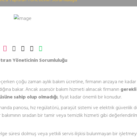
tıran Yöneticinin Sorumluluğu
eçerken çoğu zaman aylık bakım ücretine, firmanın arızaya ne kadar h
dığına bakar. Ancak asansör bakım hizmeti alınacak firmanın
gerekli
atüsüne sahip olup olmadığı
, fiyat kadar önemli bir konudur.
, kumanda panosu, hız regülatörü, paraşüt sistemi ve elektrik güvenlik d
 bakımının sıradan bir tamir veya temizlik hizmeti gibi değerlendiril
ge süresi dolmuş veya yetkili servis ilişkisi bulunmayan bir işletme