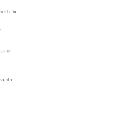
mektedir.
.
asına
vzuata