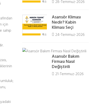
28-Temmuz-2026
i
Asansör Kliması
afından
Nedir? Kabin
m için
Kliması Seçi
ne sahip
24-Temmuz-2026
ir.
Asansör Bakım
zası,
Firması Nasıl
klerinin
Değiştirili
21-Temmuz-2026
umluluk;
uru,
syadaki