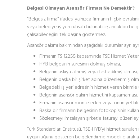
Belgesi Olmayan Asansör Firması Ne Demektir?
“Belgesiz firma” ifadesi yalnızca firmanın hiçbir evrakın
veya belediye iş yeri ruhsatı bulunabilir; ancak bu bel
çalışabileceğini tek başına göstermez.
Asansör bakımı bakımından aşağıdaki durumlar ayrı ayrı
Firmanın TS 12255 kapsamında TSE Hizmet Yeterli
HYB belgesinin süresinin dolmuş olması,
Belgenin askıya alınmış veya feshedilmiş olması,
Belgenin başka bir şirket adına düzenlenmiş olma
Belgedeki iş yeri adresinin hizmet veren biriml
Belgenin asansör bakım hizmetini kapsamaması,
Firmanın asansör monte eden veya onun yetkili 
Başka bir firmanın belgesinin fotokopisinin kullan
Sözleşmeyi imzalayan şirketle faturayı düzenleyen
Türk Standardları Enstitüsü, TSE-HYB’yi hizmet sunulan i
uygunluğunu gösteren belgelendirme modeli olarak açıkl