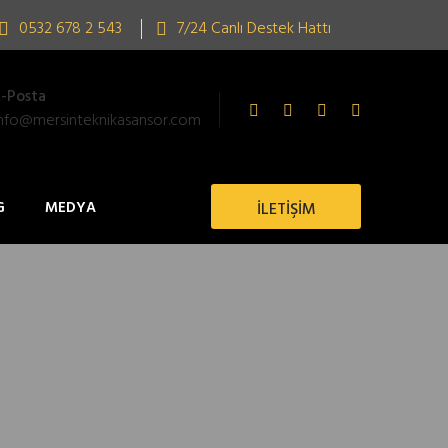
0532 678 2 543
7/24 Canlı Destek Hattı
E-Posta
info@mersinteknikasansor.com
G
MEDYA
İLETİŞİM