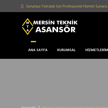
Sorunsuz Yolculuk İçin Profesyonel Hizmet Sunarız.
ANA SAYFA
KURUMSAL
HİZMETLERİM
Anasayfa
Belgesi Olmayan Firmalara Bakım Sözleş