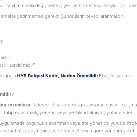
 tanıtım evrakı değil, belirli iş yeri ve hizmet kapsamıyla ilişkili bel
demekle yetinmemesi gerekir. Şu soruların cevabı aranmalıdır:
r?
midir?
ili servisi midir?
ilgi için
HYB Belgesi Nedir, Neden Önemlidir?
başlıklı yazımızı
 midir?
ina sorumlusu
ifadesidir. Bina sorumlusu; asansörün güvenli çalışma
 takip eden malik, yönetici veya yetkilendirilmiş kişiyi ifade eder.
 uygulamada çoğunlukla apartman veya site yöneticisi yürütür. Pro
nan yönetim sözleşmesine ve görev dağılımına göre yönetim şirketi