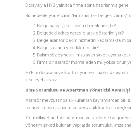
Dolayısıyla HYB yalnızca firma adına hazırlanmış genel bir
Bu nedenle yöneticinin “Firmanın TSE belgesi varmış” 
Belge hangi şirket adına düzenlenmiştir?
Belgedeki adres neresi olarak gösterilmiştir?
Belge asansör bakım hizmetini kapsamakta mıdı
Belge şu anda yürürlükte midir?
Bakım sözleşmesini imzalayan şirket aynı şirket 
Firma bir asansör monte eden mi, yoksa onun yetk
HYB’nin kapsamı ve kontrol yöntemi hakkında ayrıntılı b
inceleyebilirsiniz.
Bina Sorumlusu ve Apartman Yöneticisi Aynı Kişi
Asansör mevzuatında sık kullanılan kavramlardan biri
b
amacıyla bakım, onarım ve periyodik kontrol süreçlerini
Kat mülkiyetine tabi apartman ve sitelerde bu görevi
yönetim şirketi bulunan yapılarda sorumluluk, imzala