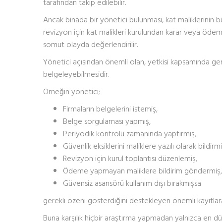
tarafından takip edilebilir.
Ancak binada bir yönetici bulunması, kat maliklerinin b
revizyon için kat malikleri kurulundan karar veya öd
somut olayda değerlendirilir.
Yönetici açısından önemli olan, yetkisi kapsamında ger
belgeleyebilmesidir.
Örneğin yönetici;
Firmaların belgelerini istemiş,
Belge sorgulaması yapmış,
Periyodik kontrolü zamanında yaptırmış,
Güvenlik eksiklerini maliklere yazılı olarak bildirmi
Revizyon için kurul toplantısı düzenlemiş,
Ödeme yapmayan maliklere bildirim göndermiş,
Güvensiz asansörü kullanım dışı bırakmışsa
gerekli özeni gösterdiğini destekleyen önemli kayıtlara
Buna karşılık hiçbir araştırma yapmadan yalnızca en düş