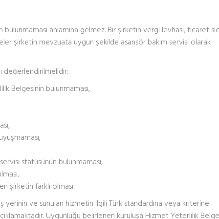
ın bulunmaması anlamına gelmez. Bir şirketin vergi levhası, ticaret sic
geler şirketin mevzuata uygun şekilde asansör bakım servisi olarak
 değerlendirilmelidir:
lik Belgesinin bulunmaması,
sı,
e uyuşmaması,
servisi statüsünün bulunmaması,
ılması,
 şirketin farklı olması.
ş yerinin ve sunulan hizmetin ilgili Türk standardına veya kriterine
amaktadır. Uygunluğu belirlenen kuruluşa Hizmet Yeterlilik Belgesi 