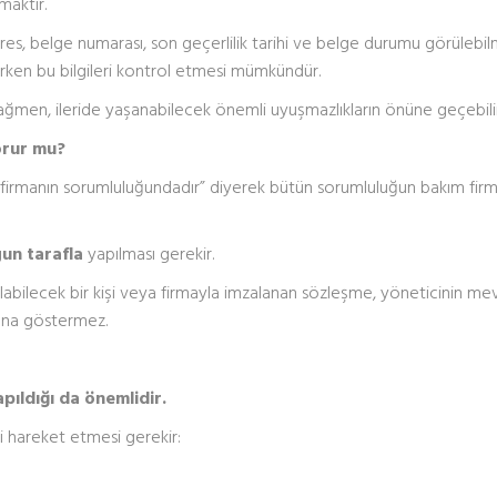
maktır.
res, belge numarası, son geçerlilik tarihi ve belge durumu görülebil
ken bu bilgileri kontrol etmesi mümkündür.
rağmen, ileride yaşanabilecek önemli uyuşmazlıkların önüne geçebilir
orur mu?
 firmanın sorumluluğundadır” diyerek bütün sorumluluğun bakım firm
un tarafla
yapılması gerekir.
labilecek bir kişi veya firmayla imzalanan sözleşme, yöneticinin me
ına göstermez.
pıldığı da önemlidir.
i hareket etmesi gerekir: