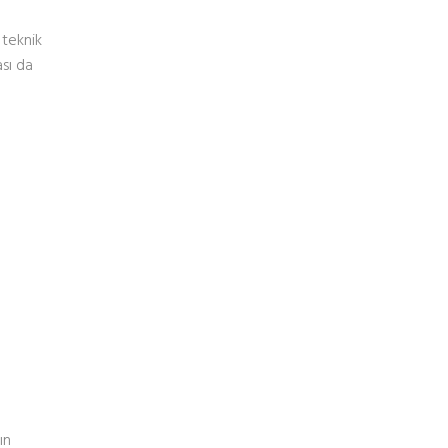
 teknik
sı da
ın