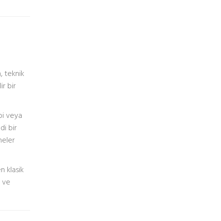
, teknik
ir bir
bi veya
di bir
neler
n klasik
e ve