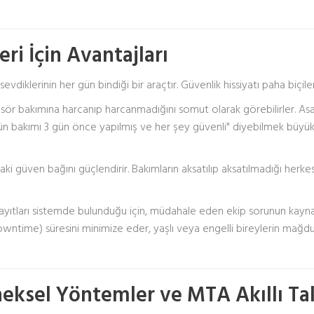
eri İçin Avantajları
sevdiklerinin her gün bindiği bir araçtır. Güvenlik hissiyatı paha biçil
sansör bakımına harcanıp harcanmadığını somut olarak görebilirler. A
n bakımı 3 gün önce yapılmış ve her şey güvenli" diyebilmek büyük
aki güven bağını güçlendirir. Bakımların aksatılıp aksatılmadığı herke
ayıtları sistemde bulunduğu için, müdahale eden ekip sorunun kayn
owntime) süresini minimize eder, yaşlı veya engelli bireylerin mağdu
eneksel Yöntemler ve MTA Akıllı Ta