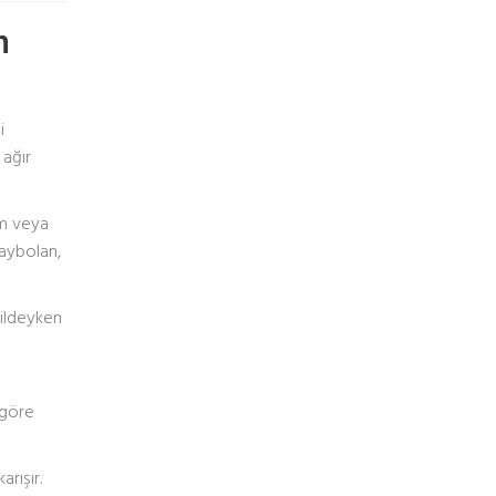
n
i
 ağır
tim veya
Kaybolan,
tildeyken
 göre
rışır.