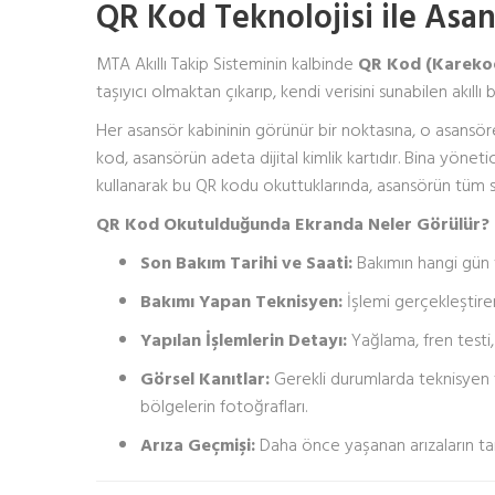
QR Kod Teknolojisi ile Asan
MTA Akıllı Takip Sisteminin kalbinde
QR Kod (Kareko
taşıyıcı olmaktan çıkarıp, kendi verisini sunabilen akıllı
Her asansör kabininin görünür bir noktasına, o asansöre 
kod, asansörün adeta dijital kimlik kartıdır. Bina yöneti
kullanarak bu QR kodu okuttuklarında, asansörün tüm sağ
QR Kod Okutulduğunda Ekranda Neler Görülür?
Son Bakım Tarihi ve Saati:
Bakımın hangi gün v
Bakımı Yapan Teknisyen:
İşlemi gerçekleştiren 
Yapılan İşlemlerin Detayı:
Yağlama, fren testi, 
Görsel Kanıtlar:
Gerekli durumlarda teknisyen 
bölgelerin fotoğrafları.
Arıza Geçmişi:
Daha önce yaşanan arızaların tari