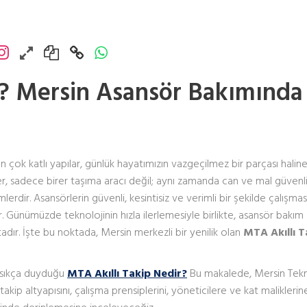
r? Mersin Asansör Bakımında
i
 çok katlı yapılar, günlük hayatımızın vazgeçilmez bir parçası halin
ler, sadece birer taşıma aracı değil; aynı zamanda can ve mal güvenli
dir. Asansörlerin güvenli, kesintisiz ve verimli bir şekilde çalışmas
 Günümüzde teknolojinin hızla ilerlemesiyle birlikte, asansör bakım
dır. İşte bu noktada, Mersin merkezli bir yenilik olan
MTA Akıllı T
n sıkça duyduğu
MTA Akıllı Takip Nedir?
Bu makalede, Mersin Tekn
 takip altyapısını, çalışma prensiplerini, yöneticilere ve kat maliklerin