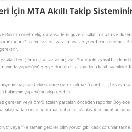
ri İçin MTA Akıllı Takip Sistemini
ve Bakım Yönetmeliği), asansörlerin güvenli kullanımından ve düzenl
sorumludur. Olası bir kazada, yasal muhatap yönetimin kendisidir. Bu
erektirir.
 yapılan her işlemi dijital olarak arşivler. Yöneticiler, yasal bir dene
nında yapıldığını" geriye dönük dijital kayıtlarla kanıtlayabilirler. 
nisyenin başında beklemesine gerek kalmaz. Yönetici, işte veya ta
n bakımının yapıldığını takip edebilir.
si gereken veya ömrü azalan parçaları önceden raporlar. Böylece
la karşılaşmadan önce apartman bütçesini planlayabilir, aidatları buna
uz" veya "Ne zaman geldiler bilmiyoruz" gibi klasik sorunlar tarihe ka