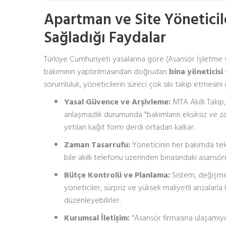
Apartman ve Site Yöneticile
Sağladığı Faydalar
Türkiye Cumhuriyeti yasalarına göre (Asansör İşletme 
bakımının yaptırılmasından doğrudan
bina yöneticisi
sorumluluk, yöneticilerin süreci çok sıkı takip etmesini g
Yasal Güvence ve Arşivleme:
MTA Akıllı Takip,
anlaşmazlık durumunda "bakımların eksiksiz ve zama
yırtılan kağıt form derdi ortadan kalkar.
Zaman Tasarrufu:
Yöneticinin her bakımda tek
bile akıllı telefonu üzerinden binasındaki asansörü
Bütçe Kontrolü ve Planlama:
Sistem, değişme
yöneticiler, sürpriz ve yüksek maliyetli arızalar
düzenleyebilirler.
Kurumsal İletişim:
"Asansör firmasına ulaşamıyor