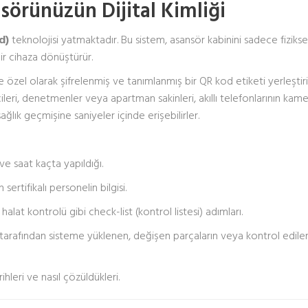
sörünüzün Dijital Kimliği
d)
teknolojisi yatmaktadır. Bu sistem, asansör kabinini sadece fiziksel
 bir cihaza dönüştürür.
özel olarak şifrelenmiş ve tanımlanmış bir QR kod etiketi yerleştiril
cileri, denetmenler veya apartman sakinleri, akıllı telefonlarının kame
lık geçmişine saniyeler içinde erişebilirler.
e saat kaçta yapıldığı.
sertifikalı personelin bilgisi.
halat kontrolü gibi check-list (kontrol listesi) adımları.
tarafından sisteme yüklenen, değişen parçaların veya kontrol edile
hleri ve nasıl çözüldükleri.