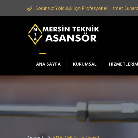
Sorunsuz Yolculuk İçin Profesyonel Hizmet Sunarız
ANA SAYFA
KURUMSAL
HİZMETLERİM
Anasayfa
MTA Akıllı Takip Nedir?