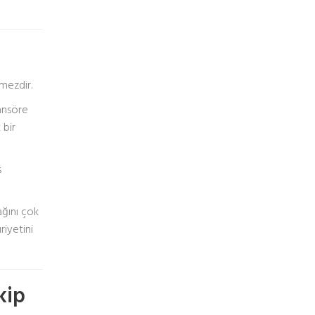
emezdir.
sansöre
 bir
s
ağını çok
riyetini
kip