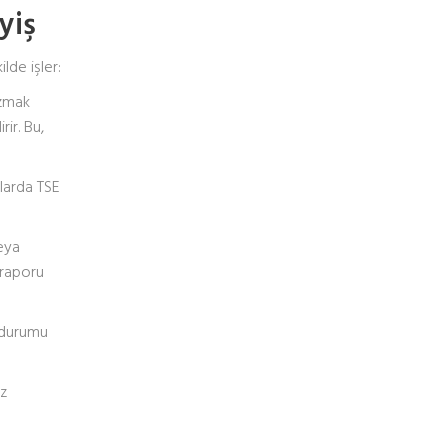
yiş
lde işler:
azmak
ir. Bu,
alarda TSE
veya
 raporu
 durumu
iz