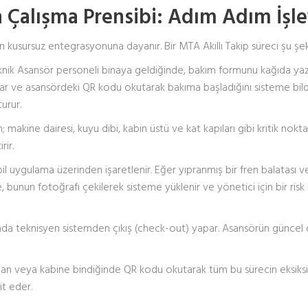
n Çalışma Prensibi: Adım Adım İşle
nın kusursuz entegrasyonuna dayanır. Bir MTA Akıllı Takip süreci şu şeki
nik Asansör personeli binaya geldiğinde, bakım formunu kağıda y
apar ve asansördeki QR kodu okutarak bakıma başladığını sisteme bildir
urur.
 makine dairesi, kuyu dibi, kabin üstü ve kat kapıları gibi kritik nokt
rir.
l uygulama üzerinden işaretlenir. Eğer yıpranmış bir fren balatası 
 bunun fotoğrafı çekilerek sisteme yüklenir ve yönetici için bir risk
a teknisyen sistemden çıkış (check-out) yapar. Asansörün güncel
aman veya kabine bindiğinde QR kodu okutarak tüm bu sürecin eksiks
it eder.