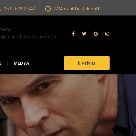
0532 678 2 543
7/24 Canlı Destek Hattı
Posta
fo@mersinteknikasansor.com
G
MEDYA
İLETİŞİM