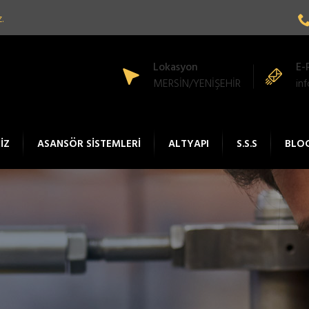
.
Lokasyon
E-
MERSİN/YENİŞEHİR
in
İZ
ASANSÖR SİSTEMLERİ
ALTYAPI
S.S.S
BLO