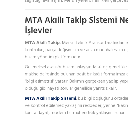
sağladığı avantajları, Mersin yerel dinamikleri çerçev
MTA Akıllı Takip Sistemi N
İşlevler
MTA Akıllı Takip
, Mersin Teknik Asansör tarafından s
kontrolün, parça değişiminin ve arıza müdahalesinin dijita
bakım yönetim platformudur.
Geleneksel asansör bakım anlayışında süreç genellikle k
makine dairesinde bulunan basit bir kağıt forma imza ata
"bilgi asimetrisi" yaratır. Bakımın gerçekten yapılıp yapı
olduğu gibi hayati sorular genellikle yanıtsız kalır.
MTA Akıllı Takip Sistemi
, bu bilgi boşluğunu ortadan
ve kontrol edilemez yaklaşımı reddeder; yerine "Bakım 
kanıta dayalı, modern bir mühendislik yaklaşımı sunar.