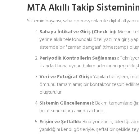
MTA Akıllı Takip Sistemini
Sistemin başarısı, saha operasyonları ile dijital altyapı
Sahaya İntikal ve Giriş (Check-in):
Mersin Tek
yerine akıllı telefonundaki özel yazılıma giriş y
sistemde bir "zaman damgası" (timestamp) oluşt
Periyodik Kontrollerin Sağlanması:
Teknisyen;
standartlarına uygun bakım adımlarını gerçekleşti
Veri ve Fotoğraf Girişi:
Yapılan her işlem, mobi
ömrünü tamamlamış bir kontaktör tespit edilirse,
oluşturulur.
Sistemin Güncellenmesi:
Bakım tamamlandığınd
bulut sunuculara anında aktarılır.
Erişim ve Şeffaflık:
Bina yöneticisi, dilediği z
yapıldığını kendi gözleriyle, şeffaf bir şekilde tey