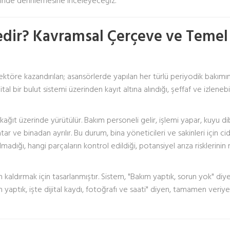
esinde derinlemesine inceleyeceğiz.
edir? Kavramsal Çerçeve ve Temel
ektöre kazandırılan; asansörlerde yapılan her türlü periyodik bakımın
l bir bulut sistemi üzerinden kayıt altına alındığı, şeffaf ve izlenebil
ağıt üzerinde yürütülür. Bakım personeli gelir, işlemi yapar, kuyu di
r ve binadan ayrılır. Bu durum, bina yöneticileri ve sakinleri için cid
lmadığı, hangi parçaların kontrol edildiği, potansiyel arıza risklerinin 
 kaldırmak için tasarlanmıştır. Sistem, "Bakım yaptık, sorun yok" diye
yaptık, işte dijital kaydı, fotoğrafı ve saati" diyen, tamamen veriy