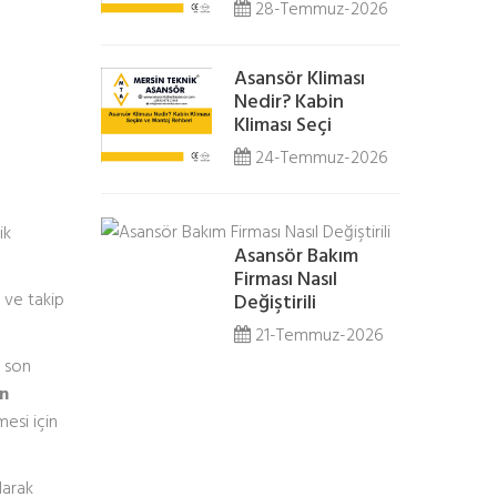
28-Temmuz-2026
Asansör Kliması
Nedir? Kabin
Kliması Seçi
24-Temmuz-2026
ik
Asansör Bakım
Firması Nasıl
ı ve takip
Değiştirili
21-Temmuz-2026
ı son
in
esi için
larak