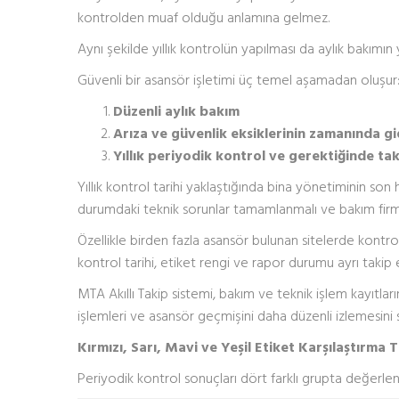
kontrolden muaf olduğu anlamına gelmez.
Aynı şekilde yıllık kontrolün yapılması da aylık bakımı
Güvenli bir asansör işletimi üç temel aşamadan oluşur
Düzenli aylık bakım
Arıza ve güvenlik eksiklerinin zamanında gi
Yıllık periyodik kontrol ve gerektiğinde ta
Yıllık kontrol tarihi yaklaştığında bina yönetiminin so
durumdaki teknik sorunlar tamamlanmalı ve bakım firması
Özellikle birden fazla asansör bulunan sitelerde kontrol t
kontrol tarihi, etiket rengi ve rapor durumu ayrı takip e
MTA Akıllı Takip sistemi, bakım ve teknik işlem kayıtla
işlemleri ve asansör geçmişini daha düzenli izlemesini s
Kırmızı, Sarı, Mavi ve Yeşil Etiket Karşılaştırma 
Periyodik kontrol sonuçları dört farklı grupta değerlendi