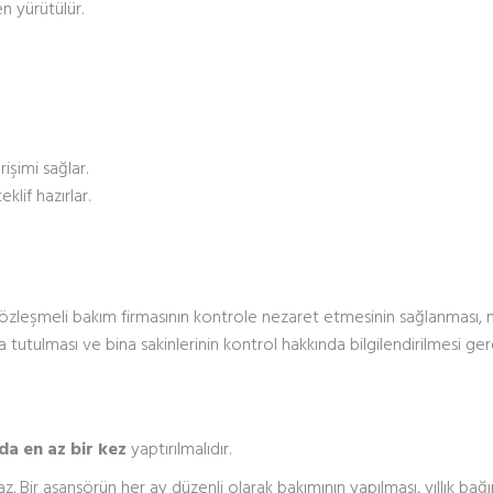
en yürütülür.
şimi sağlar.
klif hazırlar.
 sözleşmeli bakım firmasının kontrole nezaret etmesinin sağlanması,
 tutulması ve bina sakinlerinin kontrol hakkında bilgilendirilmesi ger
lda en az bir kez
yaptırılmalıdır.
. Bir asansörün her ay düzenli olarak bakımının yapılması, yıllık bağ