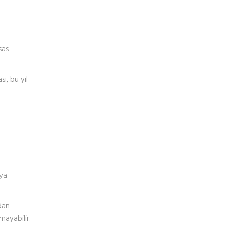
sas
ı, bu yıl
eya
dan
mayabilir.