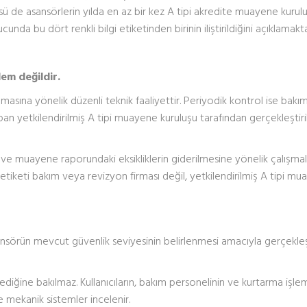
üsü de asansörlerin yılda en az bir kez A tipi akredite muayene kurulu
nda bu dört renkli bilgi etiketinden birinin iliştirildiğini açıklamakta
lem değildir.
masına yönelik düzenli teknik faaliyettir. Periyodik kontrol ise bakı
apan yetkilendirilmiş A tipi muayene kuruluşu tarafından gerçekleştiri
ve muayene raporundaki eksikliklerin giderilmesine yönelik çalışmal
tiketi bakım veya revizyon firması değil, yetkilendirilmiş A tipi m
ansörün mevcut güvenlik seviyesinin belirlenmesi amacıyla gerçekleş
diğine bakılmaz. Kullanıcıların, bakım personelinin ve kurtarma işle
e mekanik sistemler incelenir.