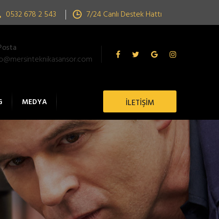
0532 678 2 543
7/24 Canlı Destek Hattı
Posta
fo@mersinteknikasansor.com
G
MEDYA
İLETİŞİM