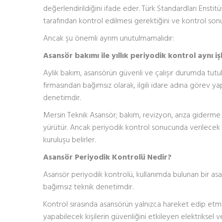
değerlendirildiğini ifade eder. Türk Standardları Enstit
tarafından kontrol edilmesi gerektiğini ve kontrol sonucu
Ancak şu önemli ayrım unutulmamalıdır:
Asansör bakımı ile yıllık periyodik kontrol aynı iş
Aylık bakım, asansörün güvenli ve çalışır durumda tutul
firmasından bağımsız olarak, ilgili idare adına görev y
denetimdir.
Mersin Teknik Asansör; bakım, revizyon, arıza giderme 
yürütür. Ancak periyodik kontrol sonucunda verilecek e
kuruluşu belirler.
Asansör Periyodik Kontrolü Nedir?
Asansör periyodik kontrolü, kullanımda bulunan bir as
bağımsız teknik denetimdir.
Kontrol sırasında asansörün yalnızca hareket edip etme
yapabilecek kişilerin güvenliğini etkileyen elektriksel v