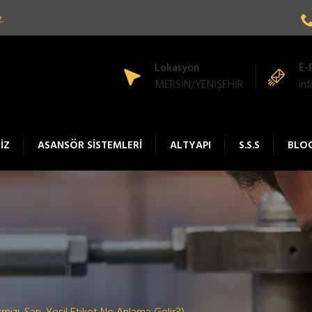
.
Lokasyon
E-
MERSİN/YENİŞEHİR
in
İZ
ASANSÖR SİSTEMLERİ
ALTYAPI
S.S.S
BLO
mızı, Sarı, Yeşil Etiket Ne Anlama Gelir?)