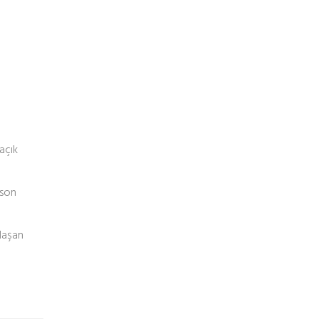
açık
 son
klaşan