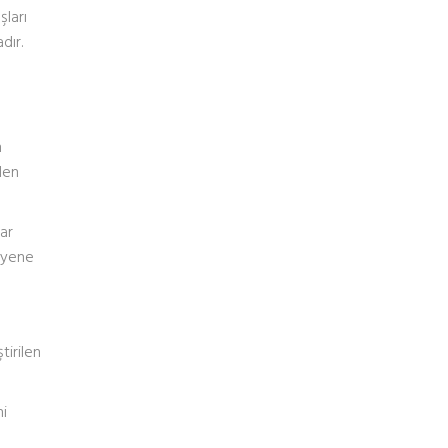
şları
dır.
m
len
ar
uayene
tirilen
mi