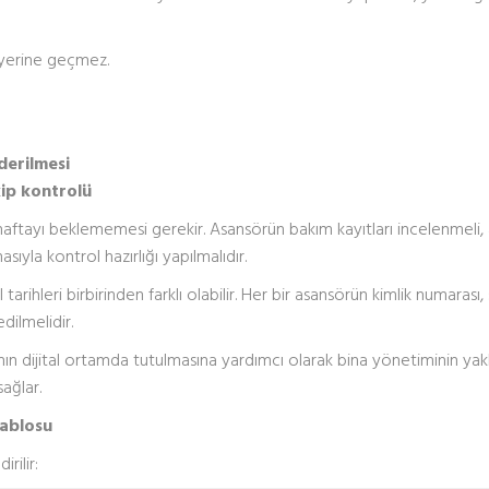
n yerine geçmez.
:
derilmesi
kip kontrolü
n haftayı beklememesi gerekir. Asansörün bakım kayıtları incelenmeli, 
yla kontrol hazırlığı yapılmalıdır.
arihleri birbirinden farklı olabilir. Her bir asansörün kimlik numarası,
dilmelidir.
rının dijital ortamda tutulmasına yardımcı olarak bina yönetiminin ya
ağlar.
Tablosu
rilir: