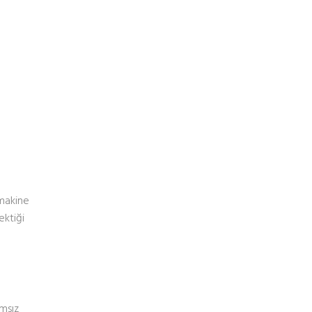
 makine
ektiği
ımsız