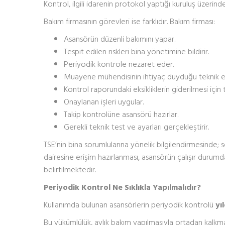
Kontrol, ilgili idarenin protokol yaptığı kuruluş üzerind
Bakım firmasının görevleri ise farklıdır. Bakım firması:
Asansörün düzenli bakımını yapar.
Tespit edilen riskleri bina yönetimine bildirir.
Periyodik kontrole nezaret eder.
Muayene mühendisinin ihtiyaç duyduğu teknik eri
Kontrol raporundaki eksikliklerin giderilmesi için te
Onaylanan işleri uygular.
Takip kontrolüne asansörü hazırlar.
Gerekli teknik test ve ayarları gerçekleştirir.
TSE’nin bina sorumlularına yönelik bilgilendirmesinde;
dairesine erişim hazırlanması, asansörün çalışır durumda
belirtilmektedir.
Periyodik Kontrol Ne Sıklıkla Yapılmalıdır?
Kullanımda bulunan asansörlerin periyodik kontrolü
yı
Bu yükümlülük, aylık bakım yapılmasıyla ortadan kalkmaz