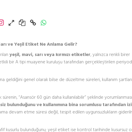
arı ve Yeşil Etiket Ne Anlama Gelir?
rılan
yeşil, mavi, sarı veya kırmızı etiketler
, yalnızca renkli birer
yetkili bir A tipi muayene kuruluşu tarafından gerçekleştirilen periyod
ma geldiğini genel olarak bilse de düzeltme süreleri, kullanım şartlar
nlük sürenin, “Asansör 60 gün daha kullanılabilir” şeklinde yorumlanmas
siz bulunduğunu ve kullanımına bina sorumlusu tarafından iz
nıma devam etme süresi değil, tespit edilen uygunsuzlukların giderilm
fif kusurlu bulunduğunu; yeşil etiket ise kontrol tarihinde kusursuz o