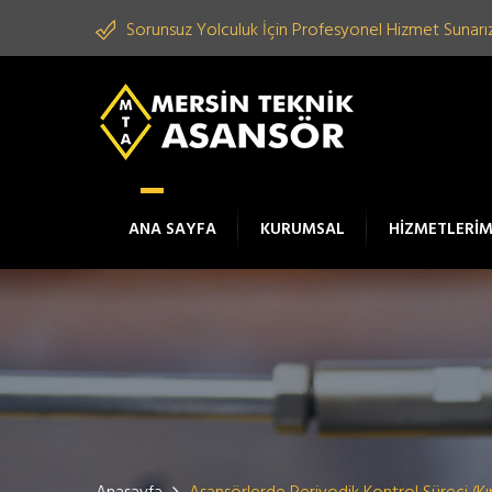
Sorunsuz Yolculuk İçin Profesyonel Hizmet Sunarız
ANA SAYFA
KURUMSAL
HİZMETLERİM
Anasayfa
Asansörlerde Periyodik Kontrol Süreci (Kır