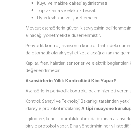
Kuyu ve makine dairesi aydınlatması
Topraklama ve elektrik tesisatı
Uyarı levhaları ve işaretlemeler
Mevcut asansörlerin güvenlik seviyesinin belirlenmes
alınacağı yönetmelikte düzenlenmiştir.
Periyodik kontrol, asansörün kontrol tarihindeki durumu
da otomatik olarak yeşil etiket alacağı anlamına gelm
Kapılar, fren, halatlar, sensörler ve elektrik bağlantıları 
değerlendirmedir.
Asansörlerin Yıllık Kontrolünü Kim Yapar?
Asansörlerin periyodik kontrolü, bakım hizmeti veren a
Kontrol; Sanayi ve Teknoloji Bakanlığı tarafından yetki
idareyle protokol imzalamış
A tipi muayene kurulu
İlgili idare, kendi sorumluluk alanında bulunan asansörl
biriyle protokol yapar. Bina yönetiminin her yıl isted