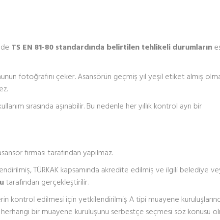
inde
TS EN 81-80 standardında belirtilen tehlikeli durumların
e
nun fotoğrafını çeker. Asansörün geçmiş yıl yeşil etiket almış olmas
ez.
kullanım sırasında aşınabilir. Bu nedenle her yıllık kontrol ayrı bir
sansör firması tarafından yapılmaz.
lendirilmiş, TÜRKAK kapsamında akredite edilmiş ve ilgili belediye v
şu
tarafından gerçekleştirilir.
erin kontrol edilmesi için yetkilendirilmiş A tipi muayene kuruluşların
iği herhangi bir muayene kuruluşunu serbestçe seçmesi söz konusu ol