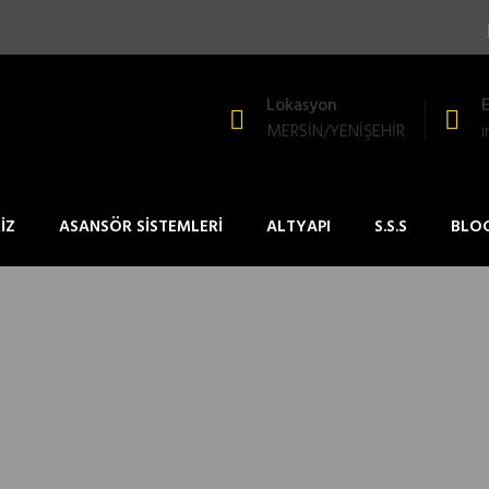
Lokasyon
MERSİN/YENİŞEHİR
İZ
ASANSÖR SİSTEMLERİ
ALTYAPI
S.S.S
BLO