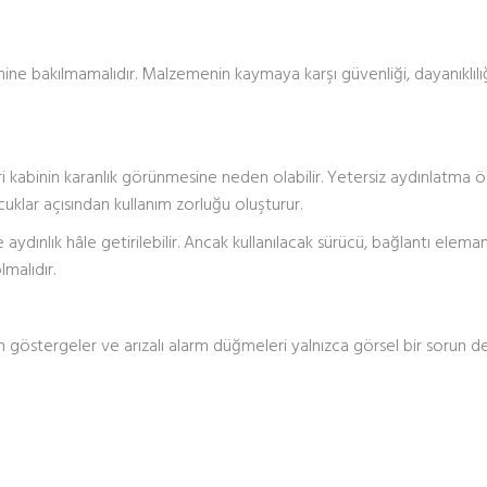
ine bakılmamalıdır. Malzemenin kaymaya karşı güvenliği, dayanıklılığ
ri kabinin karanlık görünmesine neden olabilir. Yetersiz aydınlatma öz
cuklar açısından kullanım zorluğu oluşturur.
ınlık hâle getirilebilir. Ancak kullanılacak sürücü, bağlantı eleman
malıdır.
n göstergeler ve arızalı alarm düğmeleri yalnızca görsel bir sorun değ