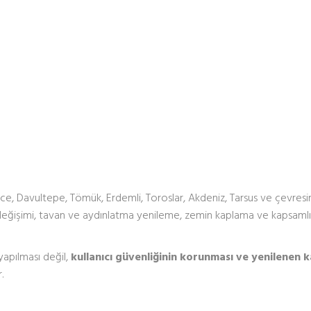
Tece, Davultepe, Tömük, Erdemli, Toroslar, Akdeniz, Tarsus ve çevres
değişimi, tavan ve aydınlatma yenileme, zemin kaplama ve kapsamlı
yapılması değil,
kullanıcı güvenliğinin korunması ve yenilenen k
.