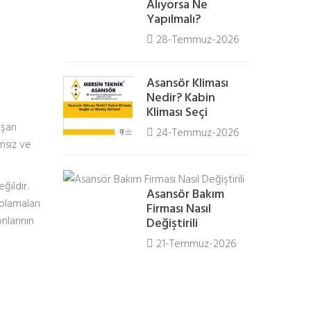
Alıyorsa Ne
Yapılmalı?
28-Temmuz-2026
Asansör Kliması
Nedir? Kabin
Kliması Seçi
uşan
24-Temmuz-2026
ımsız ve
ğildir.
Asansör Bakım
plamaları
Firması Nasıl
nlarının
Değiştirili
21-Temmuz-2026