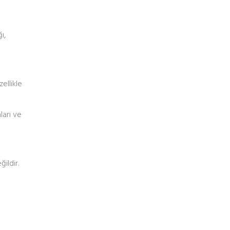
ı,
ellikle
ları ve
ildir.