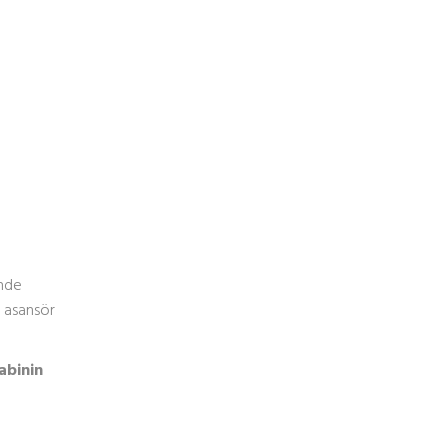
inde
 asansör
abinin