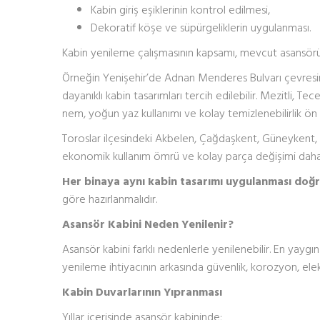
Kabin giriş eşiklerinin kontrol edilmesi,
Dekoratif köşe ve süpürgeliklerin uygulanması.
Kabin yenileme çalışmasının kapsamı, mevcut asansörün
Örneğin Yenişehir’de Adnan Menderes Bulvarı çevresin
dayanıklı kabin tasarımları tercih edilebilir. Mezitli, T
nem, yoğun yaz kullanımı ve kolay temizlenebilirlik ön p
Toroslar ilçesindeki Akbelen, Çağdaşkent, Güneykent, H
ekonomik kullanım ömrü ve kolay parça değişimi daha 
Her binaya aynı kabin tasarımı uygulanması doğru
göre hazırlanmalıdır.
Asansör Kabini Neden Yenilenir?
Asansör kabini farklı nedenlerle yenilenebilir. En yay
yenileme ihtiyacının arkasında güvenlik, korozyon, elekt
Kabin Duvarlarının Yıpranması
Yıllar içerisinde asansör kabininde;