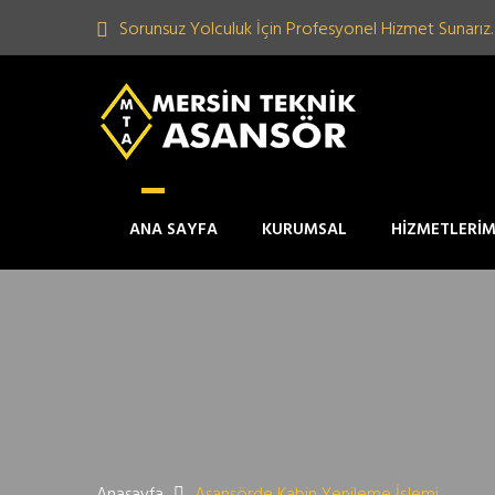
Sorunsuz Yolculuk İçin Profesyonel Hizmet Sunarız.
ANA SAYFA
KURUMSAL
HİZMETLERİM
Anasayfa
Asansörde Kabin Yenileme İşlemi