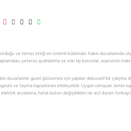
 gördüğü ve temas ettiği en önemli bölümdür. Kabin duvarlarında ol
 kaplamaları, yetersiz aydınlatma ve eski tip butonlar, asansörün bak
abin duvarlarının güzel görünmesi için yapılan dekoratif bir çalışma de
gesini ve taşıma kapasitesini etkileyebilir. Uygun olmayan zemin ka
lektrik arızalarına, hatalı buton değişiklikleri ise acil durum fonksiyo