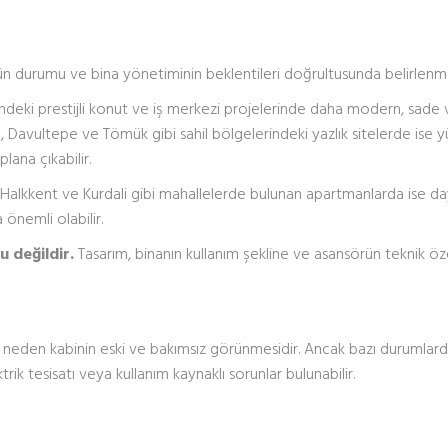
 durumu ve bina yönetiminin beklentileri doğrultusunda belirlenmel
deki prestijli konut ve iş merkezi projelerinde daha modern, sade 
ece, Davultepe ve Tömük gibi sahil bölgelerindeki yazlık sitelerde ise 
lana çıkabilir.
alkkent ve Kurdali gibi mahallelerde bulunan apartmanlarda ise daya
önemli olabilir.
 değildir.
Tasarım, binanın kullanım şekline ve asansörün teknik öze
gın neden kabinin eski ve bakımsız görünmesidir. Ancak bazı durumlar
rik tesisatı veya kullanım kaynaklı sorunlar bulunabilir.