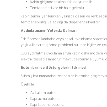
Kabin girişinde takılma riski oluşturabilir,
Temizlenmesi zor bir hâle gelebilir.
Kabin zemini yenilenirken yalnızca desen ve renk seçim
temizlenebilirliği ve ağırlığı da değerlendirilmelidir.
Aydınlatmanın Yetersiz Kalması
Eski floresan lambalar veya arızalı aydınlatma sistemle
yaşlı kullanıcılar, görme problemi bulunan kişiler ve ço
LED aydınlatma uygulamalarıyla kabin daha modern ve ayd
elektrik tesisatı asansörün mevcut sistemiyle uyumlu ol
Butonların ve Göstergelerin Eskimesi
Silinmiş kat numaraları, zor basılan butonlar, çalışmaya
Özellikle;
Acil alarm butonu,
Kapı açma butonu,
Kapı kapama butonu,