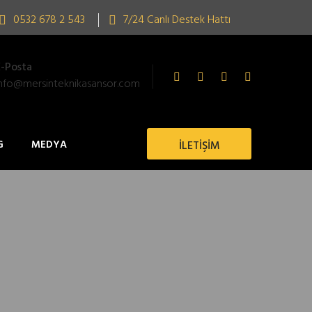
0532 678 2 543
7/24 Canlı Destek Hattı
E-Posta
info@mersinteknikasansor.com
G
MEDYA
İLETİŞİM