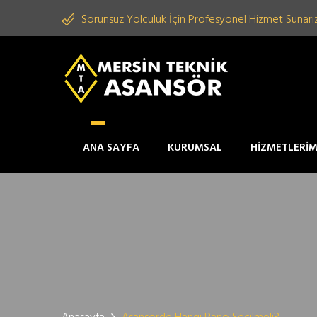
Sorunsuz Yolculuk İçin Profesyonel Hizmet Sunarız
ANA SAYFA
KURUMSAL
HİZMETLERİM
Anasayfa
Asansörde Hangi Pano Seçilmeli?