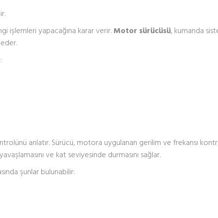
r.
i işlemleri yapacağına karar verir.
Motor sürücüsü
, kumanda sis
 eder.
:
trolünü anlatır. Sürücü, motora uygulanan gerilim ve frekansı kontr
yavaşlamasını ve kat seviyesinde durmasını sağlar.
ında şunlar bulunabilir: