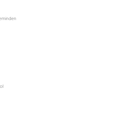
teminden
ol