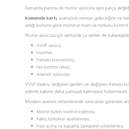
Kumanda panosu ile motor sürücüsü aynı parça değildi
Kumanda kartı
, asansörün nereye gideceğine ve hang
aldığı komuta göre motorun hızını ve torkunu kontrol
Motor sürücüsü için sektörde şu isimler de kullanılabilir
VVVF sürücü,
İnverter,
Frekans konvertörü,
Hız kontrol cihazı,
Asansör sürücüsü.
VVVF ifadesi, değişken gerilim ve değişken frekans kon
ederek kabinin daha yumuşak kalkmasını, hızlanmasını, 
Modern asansör sistemlerinde sürücünün görevleri aras
Motor hızının kontrol edilmesi,
Kalkış torkunun ayarlanması,
Fren açma ve kapama zamanının yönetilmesi,