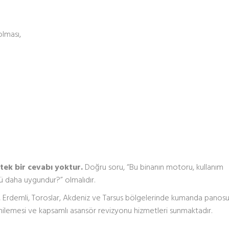
olması,
tek bir cevabı yoktur.
Doğru soru, “Bu binanın motoru, kullanım
ü daha uygundur?” olmalıdır.
k, Erdemli, Toroslar, Akdeniz ve Tarsus bölgelerinde kumanda panos
enilemesi ve kapsamlı asansör revizyonu hizmetleri sunmaktadır.