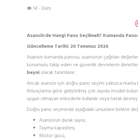
14 - Ekim
Asansörde Hangi Pano Seçilmeli? Kumanda Panos
Güncelleme Tarihi: 20 Temmuz 2026
Asansör kumanda panosu, asansörün çağrıları değerlen
konumunu takip eden ve güvenlik devrelerini denet
beyni
olarak tanımlanır.
Ancak asansör için doğru pano seçimi yalnızca marka be
ihtiyaçlarına göre geliştirilmiş çok sayıda modeli bulunab
uygun olmayan enkoderle kullanılır veya hatalı devreye 
Doğru pano seçiminde aşağıdaki unsurların birlikte değ
Asansörün durak sayısı,
Taşıma kapasitesi,
Motor gücü,