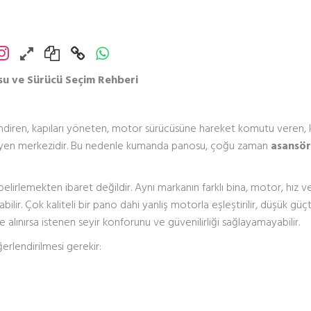
u ve Sürücü Seçim Rehberi
diren, kapıları yöneten, motor sürücüsüne hareket komutu veren, 
leyen merkezidir. Bu nedenle kumanda panosu, çoğu zaman
asansö
lirlemekten ibaret değildir. Aynı markanın farklı bina, motor, hız v
ilir. Çok kaliteli bir pano dahi yanlış motorla eşleştirilir, düşük güçte
alınırsa istenen seyir konforunu ve güvenilirliği sağlayamayabilir.
erlendirilmesi gerekir: