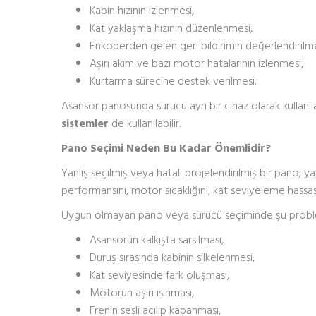
Kabin hızının izlenmesi,
Kat yaklaşma hızının düzenlenmesi,
Enkoderden gelen geri bildirimin değerlendirilme
Aşırı akım ve bazı motor hatalarının izlenmesi,
Kurtarma sürecine destek verilmesi.
Asansör panosunda sürücü ayrı bir cihaz olarak kullanıla
sistemler
de kullanılabilir.
Pano Seçimi Neden Bu Kadar Önemlidir?
Yanlış seçilmiş veya hatalı projelendirilmiş bir pano;
performansını, motor sıcaklığını, kat seviyeleme hassasiy
Uygun olmayan pano veya sürücü seçiminde şu problem
Asansörün kalkışta sarsılması,
Duruş sırasında kabinin silkelenmesi,
Kat seviyesinde fark oluşması,
Motorun aşırı ısınması,
Frenin sesli açılıp kapanması,