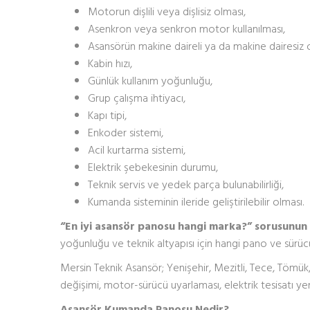
Motorun dişlili veya dişlisiz olması,
Asenkron veya senkron motor kullanılması,
Asansörün makine daireli ya da makine dairesiz 
Kabin hızı,
Günlük kullanım yoğunluğu,
Grup çalışma ihtiyacı,
Kapı tipi,
Enkoder sistemi,
Acil kurtarma sistemi,
Elektrik şebekesinin durumu,
Teknik servis ve yedek parça bulunabilirliği,
Kumanda sisteminin ileride geliştirilebilir olması.
“En iyi asansör panosu hangi marka?” sorusunun 
yoğunluğu ve teknik altyapısı için hangi pano ve sürüc
Mersin Teknik Asansör; Yenişehir, Mezitli, Tece, Tömü
değişimi, motor-sürücü uyarlaması, elektrik tesisatı y
Asansör Kumanda Panosu Nedir?