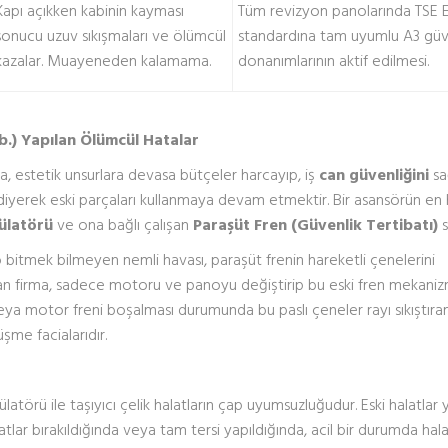
Kapı açıkken kabinin kayması
Tüm revizyon panolarında TSE 
sonucu uzuv sıkışmaları ve ölümcül
standardına tam uyumlu A3 güv
kazalar. Muayeneden kalamama.
donanımlarının aktif edilmesi.
b.) Yapılan Ölümcül Hatalar
, estetik unsurlara devasa bütçeler harcayıp, iş
can güvenliğini
sa
diyerek eski parçaları kullanmaya devam etmektir. Bir asansörün en 
ülatörü
ve ona bağlı çalışan
Paraşüt Fren (Güvenlik Tertibatı)
s
o bitmek bilmeyen nemli havası, paraşüt frenin hareketli çenelerini
yapan firma, sadece motoru ve panoyu değiştirip bu eski fren mekaniz
ı veya motor freni boşalması durumunda bu paslı çeneler rayı sıkıştıra
şme facialarıdır.
atörü ile taşıyıcı çelik halatların çap uyumsuzluğudur. Eski halatlar yı
alatlar bırakıldığında veya tam tersi yapıldığında, acil bir durumda hal