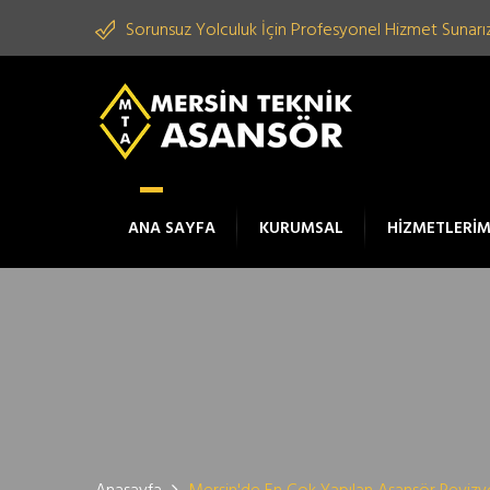
Sorunsuz Yolculuk İçin Profesyonel Hizmet Sunarız
ANA SAYFA
KURUMSAL
HİZMETLERİM
Anasayfa
Mersin'de En Çok Yapılan Asansör Revizy