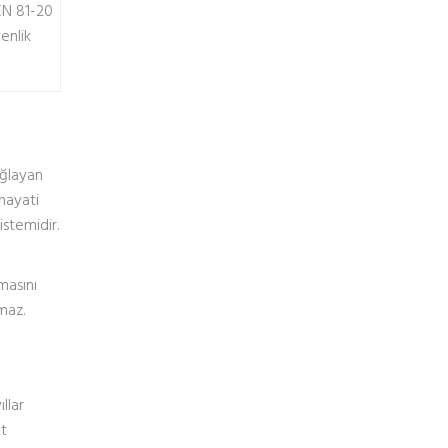
EN 81-20
enlik
ğlayan
hayati
istemidir.
masını
maz.
llar
at