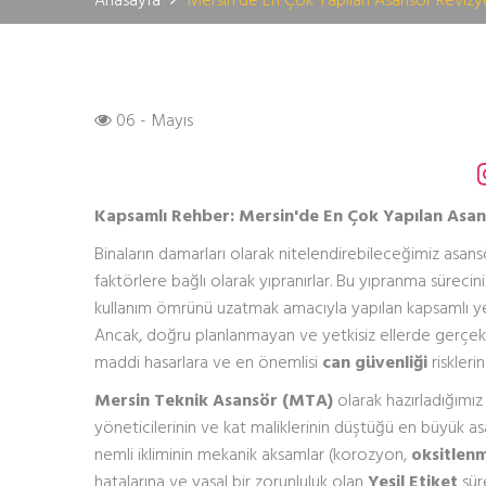
06 - Mayıs
Kapsamlı Rehber: Mersin'de En Çok Yapılan Asa
Binaların damarları olarak nitelendirebileceğimiz asans
faktörlere bağlı olarak yıpranırlar. Bu yıpranma sürecin
kullanım ömrünü uzatmak amacıyla yapılan kapsamlı y
Ancak, doğru planlanmayan ve yetkisiz ellerde gerçekl
maddi hasarlara ve en önemlisi
can güvenliği
risklerin
Mersin Teknik Asansör (MTA)
olarak hazırladığımız 
yöneticilerinin ve kat maliklerinin düştüğü en büyük asa
nemli ikliminin mekanik aksamlar (korozyon,
oksitlen
hatalarına ve yasal bir zorunluluk olan
Yeşil Etiket
süre