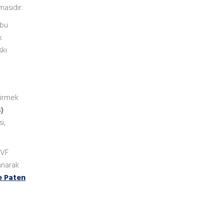
asıdır.
 bu
k
skı
tirmek
)
i,
VVF
anarak
e Paten