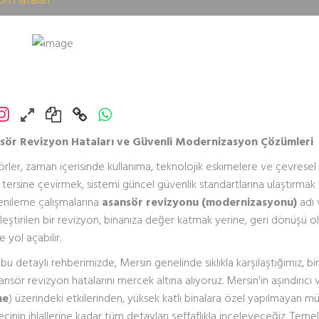
nsör Revizyon Hataları ve Güvenli Modernizasyon Çözümleri
örler, zaman içerisinde kullanıma, teknolojik eskimelere ve çevresel
i tersine çevirmek, sistemi güncel güvenlik standartlarına ulaştırmak
enileme çalışmalarına
asansör revizyonu (modernizasyonu)
adı v
eştirilen bir revizyon, binanıza değer katmak yerine, geri dönüşü 
e yol açabilir.
bu detaylı rehberimizde, Mersin genelinde sıklıkla karşılaştığımız, bi
nsör revizyon hatalarını mercek altına alıyoruz. Mersin'in aşındırıcı
me
) üzerindeki etkilerinden, yüksek katlı binalara özel yapılmayan mü
cinin ihlallerine kadar tüm detayları şeffaflıkla inceleyeceğiz. Temel