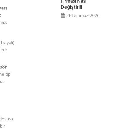
Firması Nasıl
Değiştirili
varı
z
21-Temmuz-2026
maz.
 boyalı)
lere
sör
ne tipi
z.
 devasa
bir