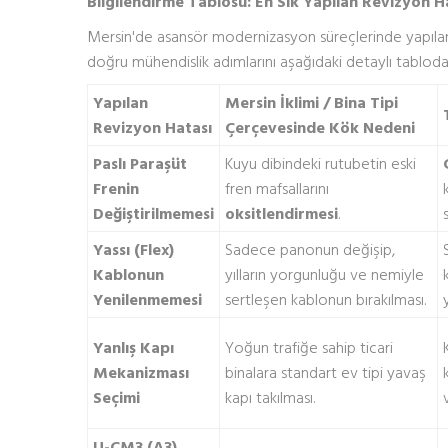
Bilgilendirme Tablosu: En Sık Yapılan Revizyon H
Mersin'de asansör modernizasyon süreçlerinde yapılan k
doğru mühendislik adımlarını aşağıdaki detaylı tabloda i
Yapılan
Mersin İklimi / Bina Tipi
Revizyon Hatası
Çerçevesinde Kök Nedeni
Paslı Paraşüt
Kuyu dibindeki rutubetin eski
Frenin
fren mafsallarını
Değiştirilmemesi
oksitlendirmesi
.
Yassı (Flex)
Sadece panonun değişip,
Kablonun
yılların yorgunluğu ve nemiyle
Yenilenmemesi
sertleşen kablonun bırakılması.
Yanlış Kapı
Yoğun trafiğe sahip ticari
Mekanizması
binalara standart ev tipi yavaş
Seçimi
kapı takılması.
U-CM3 (A3)