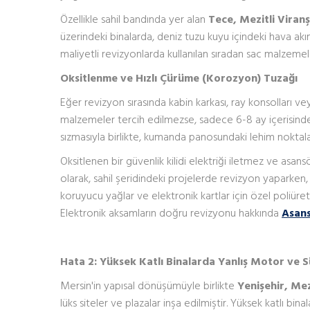
Özellikle sahil bandında yer alan
Tece, Mezitli Viran
üzerindeki binalarda, deniz tuzu kuyu içindeki hava ak
maliyetli revizyonlarda kullanılan sıradan sac malzemel
Oksitlenme ve Hızlı Çürüme (Korozyon) Tuzağı
Eğer revizyon sırasında kabin karkası, ray konsolları ve
malzemeler tercih edilmezse, sadece 6-8 ay içerisinde
sızmasıyla birlikte, kumanda panosundaki lehim noktalar
Oksitlenen bir güvenlik kilidi elektriği iletmez ve asansö
olarak, sahil şeridindeki projelerde revizyon yaparken,
koruyucu yağlar ve elektronik kartlar için özel poliür
Elektronik aksamların doğru revizyonu hakkında
Asan
Hata 2: Yüksek Katlı Binalarda Yanlış Motor ve 
Mersin'in yapısal dönüşümüyle birlikte
Yenişehir, Mez
lüks siteler ve plazalar inşa edilmiştir. Yüksek katlı bi