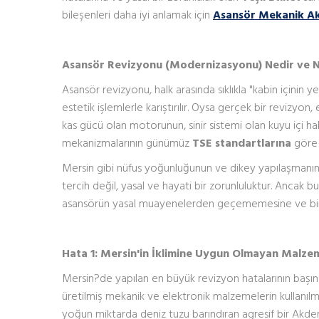
bileşenleri daha iyi anlamak için
Asansör Mekanik Ak
Asansör Revizyonu (Modernizasyonu) Nedir ve 
Asansör revizyonu, halk arasında sıklıkla "kabin içinin y
estetik işlemlerle karıştırılır. Oysa gerçek bir revizy
kas gücü olan motorunun, sinir sistemi olan kuyu içi h
mekanizmalarının günümüz
TSE standartlarına
göre s
Mersin gibi nüfus yoğunluğunun ve dikey yapılaşmanın hı
tercih değil, yasal ve hayati bir zorunluluktur. Ancak b
asansörün yasal muayenelerden geçememesine ve bina
Hata 1: Mersin'in İklimine Uygun Olmayan Malze
Mersin?de yapılan en büyük revizyon hatalarının başında
üretilmiş mekanik ve elektronik malzemelerin kullanılm
yoğun miktarda deniz tuzu barındıran agresif bir Akdeniz