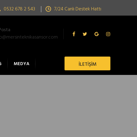
0532 678 2 543
7/24 Canlı Destek Hattı
Posta
fo@mersinteknikasansor.com
G
MEDYA
İLETİŞİM