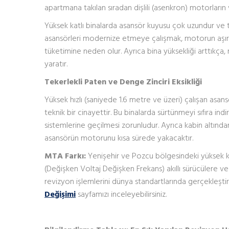
apartmana takılan sıradan dişlili (asenkron) motorların
Yüksek katlı binalarda asansör kuyusu çok uzundur ve taşı
asansörleri modernize etmeye çalışmak, motorun aşırı
tüketimine neden olur. Ayrıca bina yüksekliği arttıkça, 
yaratır.
Tekerlekli Paten ve Denge Zinciri Eksikliği
Yüksek hızlı (saniyede 1.6 metre ve üzeri) çalışan asans
teknik bir cinayettir. Bu binalarda sürtünmeyi sıfıra ind
sistemlerine geçilmesi zorunludur. Ayrıca kabin altında
asansörün motorunu kısa sürede yakacaktır.
MTA Farkı:
Yenişehir ve Pozcu bölgesindeki yüksek ka
(Değişken Voltaj Değişken Frekans) akıllı sürücülere 
revizyon işlemlerini dünya standartlarında gerçekleşti
Değişimi
sayfamızı inceleyebilirsiniz.