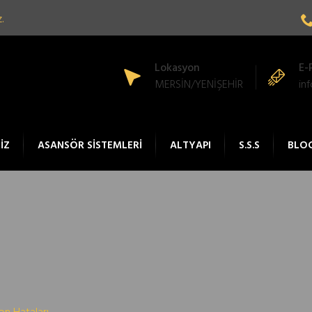
.
Lokasyon
E-
MERSİN/YENİŞEHİR
in
İZ
ASANSÖR SİSTEMLERİ
ALTYAPI
S.S.S
BLO
on Hataları