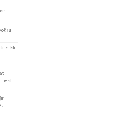
mız
Doğru
lü etkili
at
 nesil
ır
DC