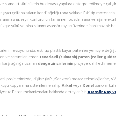
 ve standart sürücülerin bu devasa yapılara entegre edilmeye çalışılm
yıcı çelik halatların kendi ağırlığı tona yaklaşır. Eski tip motorlarla
 ısınmasına, seyir konforunun tamamen bozulmasına ve aşırı elektri
rüzgar yükü ve bina salınımı asansör rayları üzerinde inanılmaz bir ba
örlerin revizyonunda, eski tip plastik kayar patenleri yenisiyle değiş
iren ve sarsıntıları emen
tekerlekli (rulmanlı) paten (roller guides
n karşı ağırlığa uzanan
denge zincirlerinin
projeye dahil edilmemes
tlı projelerimizde, dişlisiz (MRL/Senkron) motor teknolojilerine, V
ve kuyu kopyalama sistemlerine sahip
Arkel
veya
Konel
panolar kull
riyoruz. Paten mekanizmaları hakkında detaylar için
Asansör Ray v