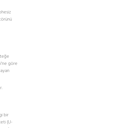
phesiz
atörünü
steğe
ği'ne göre
tlayan
r.
i bir
eti (U-