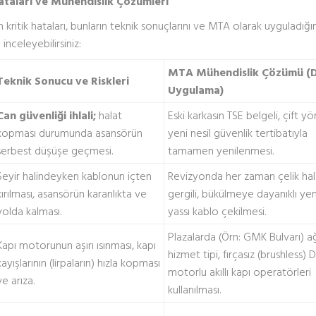
ataları ve Mühendislik Çözümleri
ritik hataları, bunların teknik sonuçlarını ve MTA olarak uyguladığı
nceleyebilirsiniz:
MTA Mühendislik Çözümü (
Teknik Sonucu ve Riskleri
Uygulama)
Can güvenliği ihlali;
halat
Eski karkasın TSE belgeli, çift yön
kopması durumunda asansörün
yeni nesil güvenlik tertibatıyla
serbest düşüşe geçmesi.
tamamen yenilenmesi.
Seyir halindeyken kablonun içten
Revizyonda her zaman çelik hal
kırılması, asansörün karanlıkta ve
gergili, bükülmeye dayanıklı yeni
yolda kalması.
yassı kablo çekilmesi.
Plazalarda (Örn: GMK Bulvarı) ağ
Kapı motorunun aşırı ısınması, kapı
hizmet tipi, fırçasız (brushless) 
kayışlarının (lirpaların) hızla kopması
motorlu akıllı kapı operatörleri
ve arıza.
kullanılması.