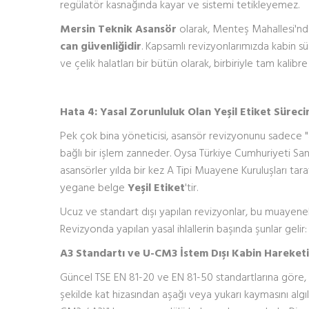
regülatör kasnağında kayar ve sistemi tetikleyemez.
Mersin Teknik Asansör
olarak, Menteş Mahallesi'nd
can güvenliğidir
. Kapsamlı revizyonlarımızda kabin sü
ve çelik halatları bir bütün olarak, birbiriyle tam kalibre
Hata 4: Yasal Zorunluluk Olan Yeşil Etiket Sürecin
Pek çok bina yöneticisi, asansör revizyonunu sadece "
bağlı bir işlem zanneder. Oysa Türkiye Cumhuriyeti Sa
asansörler yılda bir kez A Tipi Muayene Kuruluşları tar
yegane belge
Yeşil Etiket
'tir.
Ucuz ve standart dışı yapılan revizyonlar, bu muayenel
Revizyonda yapılan yasal ihlallerin başında şunlar gelir:
A3 Standartı ve U-CM3 İstem Dışı Kabin Hareketi 
Güncel TSE EN 81-20 ve EN 81-50 standartlarına göre, 
şekilde kat hizasından aşağı veya yukarı kaymasını algı