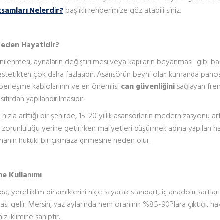
samları Nelerdir?
başlıklı rehberimize göz atabilirsiniz.
Neden Hayatidir?
enilenmesi, aynaların değiştirilmesi veya kapıların boyanması" gibi ba
on, estetikten çok daha fazlasıdır. Asansörün beyni olan kumanda pano
aberleşme kablolarının ve en önemlisi
can güvenliğini
sağlayan fre
ıfırdan yapılandırılmasıdır.
zla arttığı bir şehirde, 15-20 yıllık asansörlerin modernizasyonu art
u zorunluluğu yerine getirirken maliyetleri düşürmek adına yapılan ha
nın hukuki bir çıkmaza girmesine neden olur.
me Kullanımı
, yerel iklim dinamiklerini hiçe sayarak standart, iç anadolu şartlar
ası gelir. Mersin, yaz aylarında nem oranının %85-90?lara çıktığı, ha
 iklimine sahiptir.