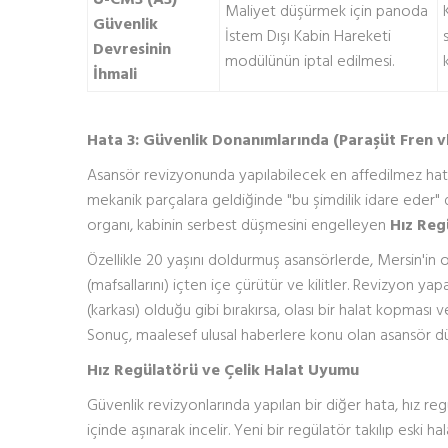
Maliyet düşürmek için panoda
Güvenlik
İstem Dışı Kabin Hareketi
Devresinin
modülünün iptal edilmesi.
İhmali
Hata 3: Güvenlik Donanımlarında (Paraşüt Fren v
Asansör revizyonunda yapılabilecek en affedilmez hata
mekanik parçalara geldiğinde "bu şimdilik idare eder" 
organı, kabinin serbest düşmesini engelleyen
Hız Reg
Özellikle 20 yaşını doldurmuş asansörlerde, Mersin'in 
(mafsallarını) içten içe çürütür ve kilitler. Revizyon 
(karkası) olduğu gibi bırakırsa, olası bir halat kopmas
Sonuç, maalesef ulusal haberlere konu olan asansör dü
Hız Regülatörü ve Çelik Halat Uyumu
Güvenlik revizyonlarında yapılan bir diğer hata, hız regül
içinde aşınarak incelir. Yeni bir regülatör takılıp eski h