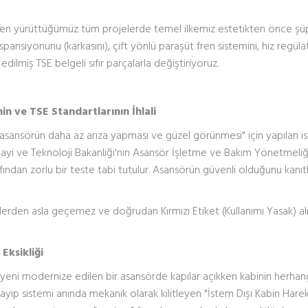
en yürüttüğümüz tüm projelerde temel ilkemiz estetikten önce şü
spansiyonunu (karkasını), çift yönlü paraşüt fren sistemini, hız regül
 edilmiş TSE belgeli sıfır parçalarla değiştiriyoruz.
in ve TSE Standartlarının İhlali
asansörün daha az arıza yapması ve güzel görünmesi" için yapılan i
nayi ve Teknoloji Bakanlığı'nın Asansör İşletme ve Bakım Yönetmeli
afından zorlu bir teste tabi tutulur. Asansörün güvenli olduğunu kanı
erden asla geçemez ve doğrudan Kırmızı Etiket (Kullanımı Yasak) alı
Eksikliği
yeni modernize edilen bir asansörde kapılar açıkken kabinin herhang
layıp sistemi anında mekanik olarak kilitleyen "İstem Dışı Kabin Harek