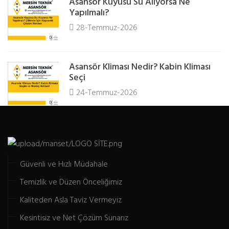
Asansör Kuyusu Su Alıyorsa Ne
Yapılmalı?
28-Temmuz-2026
Asansör Kliması Nedir? Kabin Kliması
Seçi
24-Temmuz-2026
Güvenli ve Hızlı Müdahale
Temizlik ve Düzen Önceliğimiz
Kaliteden Asla Taviz Vermeyiz
Kesintisiz ve Net Çözüm Sunarız