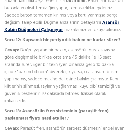
arkasındaki mikro-şalterler hızla
oksitlenir
. Bakımlarımızda bu
butonların oksit temizliğini yapar, temassızlıkları gideririz.
Sadece buton tamamen kırılmış veya kartı yanmışsa parça
değişimi talep edilir. Düğme arızalarının detaylarını
Asansör
Kabin Düğmeleri Çalışmıyor
makalemizden okuyabilirsiniz.
Soru 12: Kapsamlı bir periyodik bakım ne kadar sürer?
Cevap:
Doğru yapılan bir bakım, asansörün durak sayısına
göre değişmekle birlikte ortalama 45 dakika ile 1.5 saat
arasında sürer. Eğer bir teknisyen binanıza gelip 10 dakika
içinde "bakımı bitirdim" diyerek çıkıyorsa, o asansöre bakım
yapılmamış, sadece makine dairesine bakılıp çıkılmıştır. Kapı
kilitlerinin silinmesi, rayların yağlanması, kuyu dibi temizliği ve
güvenlik testlerinin 10 dakikada bitmesi fiziksel olarak
imkansızdır.
Soru 13: Asansörün fren sisteminin (paraşüt fren)
paslanması fiyatı nasıl etkiler?
Cevap:
Paraşüt fren, asansörün serbest düşmesini engelleyen