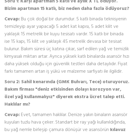
Soru 1: Karşı apartman 5 katlı ve aylık X TL ödüyor.
Bizim apartman 15 katlı, biz neden daha fazla ödüyoruz?
Cevap:
Bu çok doğal bir durumdur. 5 katlı binada teknisyenin
temizleyip ayar yapacağı 5 adet kat kapısı, 5 adet kilit ve
yaklaşık 15 metrelik bir kuyu tesisatı vardır. 15 katlı bir binada
ise 15 kapı, 15 kilit ve yaklaşık 45 metrelik devasa bir tesisat
bulunur. Bakım süresi üç katına çıkar, sarf edilen yağ ve temizlik
kimyasalı miktarı artar. Ayrıca yüksek katlı binalarda asansör hızı
daha yüksek olduğu için güvenlik testleri daha detaylıdır. Fiyat
farkı tamamen artan iş yükü ve malzeme sarfiyatı ile ilgilidir.
Soru 2: Sahil kenarında (GMK Bulvarı, Tece) oturuyoruz.
Bakım firması "deniz etkisinden dolayı korozyon var,
özel yağ kullanmalıyız" diyerek ekstra ücret talep etti.
Haklılar mı?
Cevap:
Evet, tamamen haklılar. Denize yakın binaların asansör
kuyuları tuzlu hava çeker. Standart bir ray yağı kullanıldığında,
bu yağ nemle birleşip çamura dönüşür ve asansörün
kılavuz