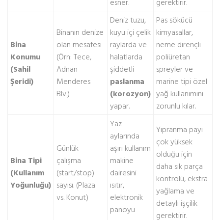
esner.
gerektirir.
Deniz tuzu,
Pas sökücü
Binanın denize
kuyu içi çelik
kimyasallar,
Bina
olan mesafesi
raylarda ve
neme dirençli
Konumu
(Örn: Tece,
halatlarda
poliüretan
(Sahil
Adnan
şiddetli
spreyler ve
Şeridi)
Menderes
paslanma
marine tipi özel
Blv.)
(korozyon)
yağ kullanımını
yapar.
zorunlu kılar.
Yaz
Yıpranma payı
aylarında
çok yüksek
Günlük
aşırı kullanım
olduğu için
Bina Tipi
çalışma
makine
daha sık parça
(Kullanım
(start/stop)
dairesini
kontrolü, ekstra
Yoğunluğu)
sayısı. (Plaza
ısıtır,
yağlama ve
vs. Konut)
elektronik
detaylı işçilik
panoyu
gerektirir.