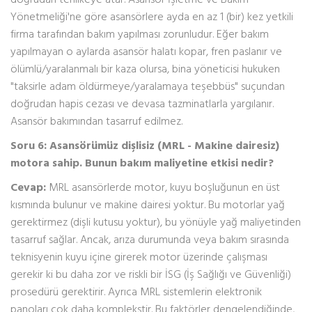
Yönetmeliği'ne göre asansörlere ayda en az 1 (bir) kez yetkili
firma tarafından bakım yapılması zorunludur. Eğer bakım
yapılmayan o aylarda asansör halatı kopar, fren paslanır ve
ölümlü/yaralanmalı bir kaza olursa, bina yöneticisi hukuken
"taksirle adam öldürmeye/yaralamaya teşebbüs" suçundan
doğrudan hapis cezası ve devasa tazminatlarla yargılanır.
Asansör bakımından tasarruf edilmez.
Soru 6: Asansörümüz dişlisiz (MRL - Makine dairesiz)
motora sahip. Bunun bakım maliyetine etkisi nedir?
Cevap:
MRL asansörlerde motor, kuyu boşluğunun en üst
kısmında bulunur ve makine dairesi yoktur. Bu motorlar yağ
gerektirmez (dişli kutusu yoktur), bu yönüyle yağ maliyetinden
tasarruf sağlar. Ancak, arıza durumunda veya bakım sırasında
teknisyenin kuyu içine girerek motor üzerinde çalışması
gerekir ki bu daha zor ve riskli bir İSG (İş Sağlığı ve Güvenliği)
prosedürü gerektirir. Ayrıca MRL sistemlerin elektronik
panoları çok daha komplekstir. Bu faktörler dengelendiğinde,