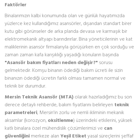
Faktörler
Binalarımızın kalbi konumunda olan ve günlük hayatımızda
yüzlerce kez kullandığımız asansörler, dışarıdan standart birer
kutu gibi görünseler de arka planda devasa ve karmaşık bir
elektromekanik altyapı barındırırlar. Bina yöneticilerinin ve kat
maliklerinin asansör firmalarıyla görüşürken en çok sorduğu ve
zaman zaman kafa karışıklığı yaşadığı konuların başında
"Asansör bakım fiyatları neden değişir?"
sorusu
gelmektedir. Komşu binanın ödediği bakım ücreti ile sizin
binanızın ödediği ücretin farklı olması tamamen normal ve
teknik bir durumdur.
Mersin Teknik Asansör (MTA)
olarak hazırladığımız bu son
derece detaylı rehberde, bakım fiyatlarını belirleyen
teknik
parametreleri
, Mersin'in zorlu ve nemli ikliminin mekanik
aksamlar (korozyon,
oksitlenme
) üzerindeki etkilerini, yüksek
katlı binalara özel mühendislik çözümlerimizi ve
can
güvenliğini
merkeze alan
Yeşil Etiket
yasal süreçlerini şeffaf