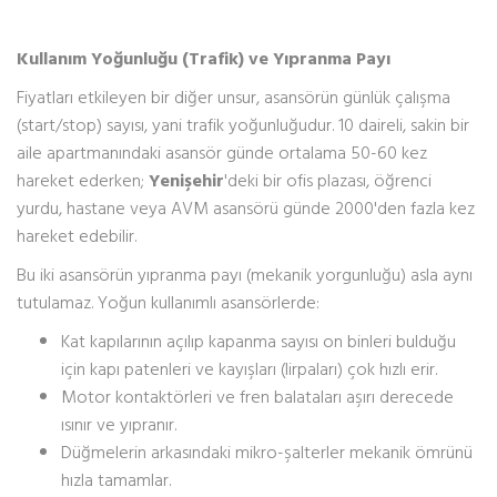
Kullanım Yoğunluğu (Trafik) ve Yıpranma Payı
Fiyatları etkileyen bir diğer unsur, asansörün günlük çalışma
(start/stop) sayısı, yani trafik yoğunluğudur. 10 daireli, sakin bir
aile apartmanındaki asansör günde ortalama 50-60 kez
hareket ederken;
Yenişehir
'deki bir ofis plazası, öğrenci
yurdu, hastane veya AVM asansörü günde 2000'den fazla kez
hareket edebilir.
Bu iki asansörün yıpranma payı (mekanik yorgunluğu) asla aynı
tutulamaz. Yoğun kullanımlı asansörlerde:
Kat kapılarının açılıp kapanma sayısı on binleri bulduğu
için kapı patenleri ve kayışları (lirpaları) çok hızlı erir.
Motor kontaktörleri ve fren balataları aşırı derecede
ısınır ve yıpranır.
Düğmelerin arkasındaki mikro-şalterler mekanik ömrünü
hızla tamamlar.