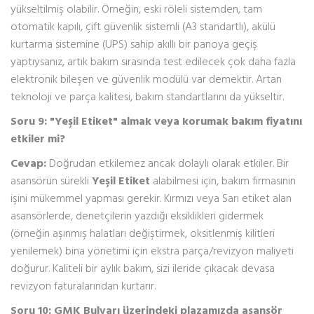
yükseltilmiş olabilir. Örneğin, eski röleli sistemden, tam
otomatik kapılı, çift güvenlik sistemli (A3 standartlı), akülü
kurtarma sistemine (UPS) sahip akıllı bir panoya geçiş
yaptıysanız, artık bakım sırasında test edilecek çok daha fazla
elektronik bileşen ve güvenlik modülü var demektir. Artan
teknoloji ve parça kalitesi, bakım standartlarını da yükseltir.
Soru 9: "Yeşil Etiket" almak veya korumak bakım fiyatını
etkiler mi?
Cevap:
Doğrudan etkilemez ancak dolaylı olarak etkiler. Bir
asansörün sürekli
Yeşil Etiket
alabilmesi için, bakım firmasının
işini mükemmel yapması gerekir. Kırmızı veya Sarı etiket alan
asansörlerde, denetçilerin yazdığı eksiklikleri gidermek
(örneğin aşınmış halatları değiştirmek, oksitlenmiş kilitleri
yenilemek) bina yönetimi için ekstra parça/revizyon maliyeti
doğurur. Kaliteli bir aylık bakım, sizi ileride çıkacak devasa
revizyon faturalarından kurtarır.
Soru 10: GMK Bulvarı üzerindeki plazamızda asansör