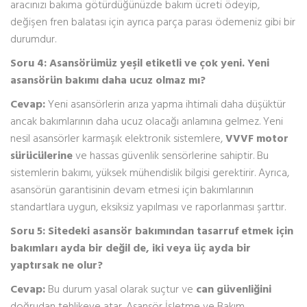
aracınızı bakıma götürdüğünüzde bakım ücreti ödeyip,
değişen fren balatası için ayrıca parça parası ödemeniz gibi bir
durumdur.
Soru 4: Asansörümüz yeşil etiketli ve çok yeni. Yeni
asansörün bakımı daha ucuz olmaz mı?
Cevap:
Yeni asansörlerin arıza yapma ihtimali daha düşüktür
ancak bakımlarının daha ucuz olacağı anlamına gelmez. Yeni
nesil asansörler karmaşık elektronik sistemlere,
VVVF motor
sürücülerine
ve hassas güvenlik sensörlerine sahiptir. Bu
sistemlerin bakımı, yüksek mühendislik bilgisi gerektirir. Ayrıca,
asansörün garantisinin devam etmesi için bakımlarının
standartlara uygun, eksiksiz yapılması ve raporlanması şarttır.
Soru 5: Sitedeki asansör bakımından tasarruf etmek için
bakımları ayda bir değil de, iki veya üç ayda bir
yaptırsak ne olur?
Cevap:
Bu durum yasal olarak suçtur ve
can güvenliğini
doğrudan tehlikeye atar. Asansör İşletme ve Bakım