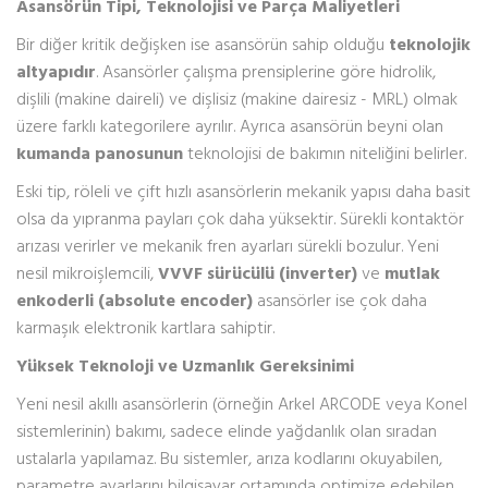
Asansörün Tipi, Teknolojisi ve Parça Maliyetleri
Bir diğer kritik değişken ise asansörün sahip olduğu
teknolojik
altyapıdır
. Asansörler çalışma prensiplerine göre hidrolik,
dişlili (makine daireli) ve dişlisiz (makine dairesiz - MRL) olmak
üzere farklı kategorilere ayrılır. Ayrıca asansörün beyni olan
kumanda panosunun
teknolojisi de bakımın niteliğini belirler.
Eski tip, röleli ve çift hızlı asansörlerin mekanik yapısı daha basit
olsa da yıpranma payları çok daha yüksektir. Sürekli kontaktör
arızası verirler ve mekanik fren ayarları sürekli bozulur. Yeni
nesil mikroişlemcili,
VVVF sürücülü (inverter)
ve
mutlak
enkoderli (absolute encoder)
asansörler ise çok daha
karmaşık elektronik kartlara sahiptir.
Yüksek Teknoloji ve Uzmanlık Gereksinimi
Yeni nesil akıllı asansörlerin (örneğin Arkel ARCODE veya Konel
sistemlerinin) bakımı, sadece elinde yağdanlık olan sıradan
ustalarla yapılamaz. Bu sistemler, arıza kodlarını okuyabilen,
parametre ayarlarını bilgisayar ortamında optimize edebilen