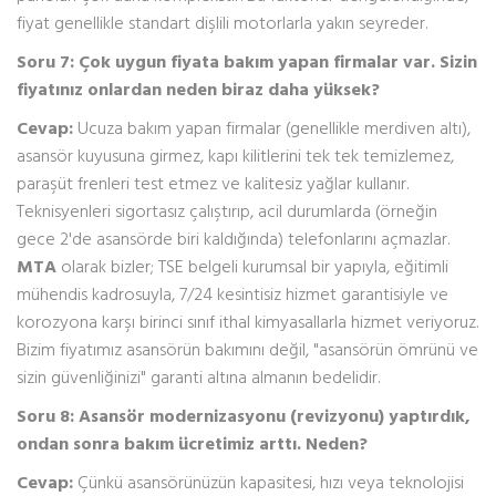
fiyat genellikle standart dişlili motorlarla yakın seyreder.
Soru 7: Çok uygun fiyata bakım yapan firmalar var. Sizin
fiyatınız onlardan neden biraz daha yüksek?
Cevap:
Ucuza bakım yapan firmalar (genellikle merdiven altı),
asansör kuyusuna girmez, kapı kilitlerini tek tek temizlemez,
paraşüt frenleri test etmez ve kalitesiz yağlar kullanır.
Teknisyenleri sigortasız çalıştırıp, acil durumlarda (örneğin
gece 2'de asansörde biri kaldığında) telefonlarını açmazlar.
MTA
olarak bizler; TSE belgeli kurumsal bir yapıyla, eğitimli
mühendis kadrosuyla, 7/24 kesintisiz hizmet garantisiyle ve
korozyona karşı birinci sınıf ithal kimyasallarla hizmet veriyoruz.
Bizim fiyatımız asansörün bakımını değil, "asansörün ömrünü ve
sizin güvenliğinizi" garanti altına almanın bedelidir.
Soru 8: Asansör modernizasyonu (revizyonu) yaptırdık,
ondan sonra bakım ücretimiz arttı. Neden?
Cevap:
Çünkü asansörünüzün kapasitesi, hızı veya teknolojisi