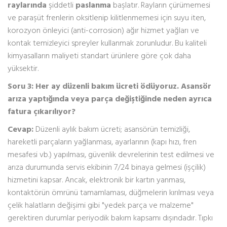
raylarında
şiddetli
paslanma
başlatır. Rayların çürümemesi
ve paraşüt frenlerin oksitlenip kilitlenmemesi için suyu iten,
korozyon önleyici (anti-corrosion) ağır hizmet yağları ve
kontak temizleyici spreyler kullanmak zorunludur. Bu kaliteli
kimyasalların maliyeti standart ürünlere göre çok daha
yüksektir.
Soru 3: Her ay düzenli bakım ücreti ödüyoruz. Asansör
arıza yaptığında veya parça değiştiğinde neden ayrıca
fatura çıkarılıyor?
Cevap:
Düzenli aylık bakım ücreti; asansörün temizliği,
hareketli parçaların yağlanması, ayarlarının (kapı hızı, fren
mesafesi vb.) yapılması, güvenlik devrelerinin test edilmesi ve
arıza durumunda servis ekibinin 7/24 binaya gelmesi (işçilik)
hizmetini kapsar. Ancak, elektronik bir kartın yanması,
kontaktörün ömrünü tamamlaması, düğmelerin kırılması veya
çelik halatların değişimi gibi "yedek parça ve malzeme"
gerektiren durumlar periyodik bakım kapsamı dışındadır. Tıpkı