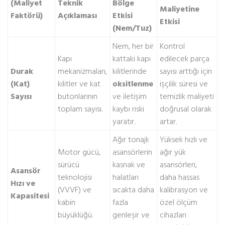
(Maliyet
Teknik
Bölge
Maliyetine
Faktörü)
Açıklaması
Etkisi
Etkisi
(Nem/Tuz)
Nem, her bir
Kontrol
Kapı
kattaki kapı
edilecek parça
Durak
mekanizmaları,
kilitlerinde
sayısı arttığı için
(Kat)
kilitler ve kat
oksitlenme
işçilik süresi ve
Sayısı
butonlarının
ve iletişim
temizlik maliyeti
toplam sayısı.
kaybı riski
doğrusal olarak
yaratır.
artar.
Ağır tonajlı
Yüksek hızlı ve
Motor gücü,
asansörlerin
ağır yük
sürücü
kasnak ve
asansörleri,
Asansör
teknolojisi
halatları
daha hassas
Hızı ve
(VVVF) ve
sıcakta daha
kalibrasyon ve
Kapasitesi
kabin
fazla
özel ölçüm
büyüklüğü.
genleşir ve
cihazları