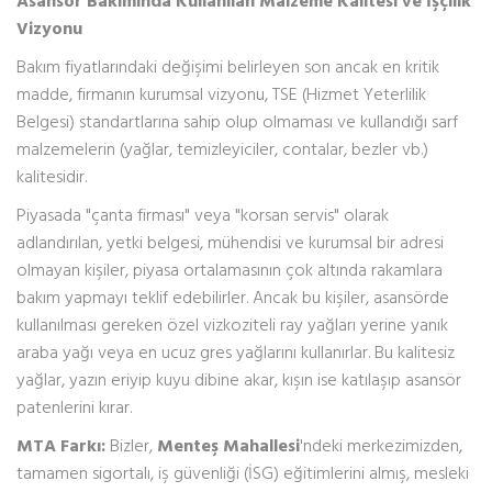
Asansör Bakımında Kullanılan Malzeme Kalitesi ve İşçilik
Vizyonu
Bakım fiyatlarındaki değişimi belirleyen son ancak en kritik
madde, firmanın kurumsal vizyonu, TSE (Hizmet Yeterlilik
Belgesi) standartlarına sahip olup olmaması ve kullandığı sarf
malzemelerin (yağlar, temizleyiciler, contalar, bezler vb.)
kalitesidir.
Piyasada "çanta firması" veya "korsan servis" olarak
adlandırılan, yetki belgesi, mühendisi ve kurumsal bir adresi
olmayan kişiler, piyasa ortalamasının çok altında rakamlara
bakım yapmayı teklif edebilirler. Ancak bu kişiler, asansörde
kullanılması gereken özel vizkoziteli ray yağları yerine yanık
araba yağı veya en ucuz gres yağlarını kullanırlar. Bu kalitesiz
yağlar, yazın eriyip kuyu dibine akar, kışın ise katılaşıp asansör
patenlerini kırar.
MTA Farkı:
Bizler,
Menteş Mahallesi
'ndeki merkezimizden,
tamamen sigortalı, iş güvenliği (İSG) eğitimlerini almış, mesleki