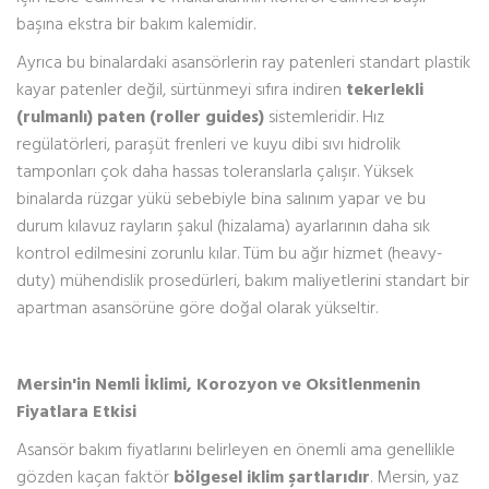
başına ekstra bir bakım kalemidir.
Ayrıca bu binalardaki asansörlerin ray patenleri standart plastik
kayar patenler değil, sürtünmeyi sıfıra indiren
tekerlekli
(rulmanlı) paten (roller guides)
sistemleridir. Hız
regülatörleri, paraşüt frenleri ve kuyu dibi sıvı hidrolik
tamponları çok daha hassas toleranslarla çalışır. Yüksek
binalarda rüzgar yükü sebebiyle bina salınım yapar ve bu
durum kılavuz rayların şakul (hizalama) ayarlarının daha sık
kontrol edilmesini zorunlu kılar. Tüm bu ağır hizmet (heavy-
duty) mühendislik prosedürleri, bakım maliyetlerini standart bir
apartman asansörüne göre doğal olarak yükseltir.
Mersin'in Nemli İklimi, Korozyon ve Oksitlenmenin
Fiyatlara Etkisi
Asansör bakım fiyatlarını belirleyen en önemli ama genellikle
gözden kaçan faktör
bölgesel iklim şartlarıdır
. Mersin, yaz