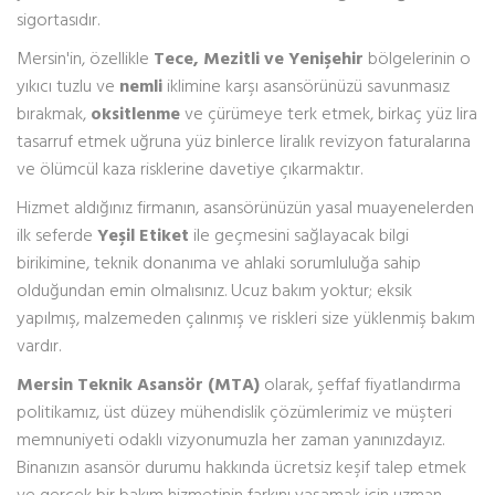
sigortasıdır.
Mersin'in, özellikle
Tece, Mezitli ve Yenişehir
bölgelerinin o
yıkıcı tuzlu ve
nemli
iklimine karşı asansörünüzü savunmasız
bırakmak,
oksitlenme
ve çürümeye terk etmek, birkaç yüz lira
tasarruf etmek uğruna yüz binlerce liralık revizyon faturalarına
ve ölümcül kaza risklerine davetiye çıkarmaktır.
Hizmet aldığınız firmanın, asansörünüzün yasal muayenelerden
ilk seferde
Yeşil Etiket
ile geçmesini sağlayacak bilgi
birikimine, teknik donanıma ve ahlaki sorumluluğa sahip
olduğundan emin olmalısınız. Ucuz bakım yoktur; eksik
yapılmış, malzemeden çalınmış ve riskleri size yüklenmiş bakım
vardır.
Mersin Teknik Asansör (MTA)
olarak, şeffaf fiyatlandırma
politikamız, üst düzey mühendislik çözümlerimiz ve müşteri
memnuniyeti odaklı vizyonumuzla her zaman yanınızdayız.
Binanızın asansör durumu hakkında ücretsiz keşif talep etmek
ve gerçek bir bakım hizmetinin farkını yaşamak için uzman