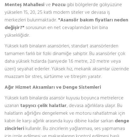
Menteş Mahallesi
ve
Pozcu
gibi bölgelerde gökyüzüne
yükselen 15, 20, 25 katlı modern siteler ve devasa iş
merkezleri bulunmaktadır.
"Asansör bakım fiyatları neden
değişir?"
sorusunun en net cevaplarından biri bina
yüksekliğidir.
Yüksek katlı binaların asansörleri, standart asansörlerden
tamamen farklı bir fiziki dinamiğe sahiptir. Bu asansörler çok
daha yüksek hızlarda (saniyede 1.6 metre, 2.0 metre veya
üzeri) seyahat ederler. Yüksek hız, mekanik aksamlar üzerinde
muazzam bir stres, sürtünme ve titreşim yaratır.
Ağır Hizmet Aksamları ve Denge Sistemleri
Yüksek katlı binalarda asansör kuyusu boyunca metrelerce
uzanan
taşıyıcı çelik halatlar
, devasa ağırlıklara ulaşır. Bu
halatların ağırlığını dengelemek ve motoru rahatlatmak için
kabin ile karşı ağırlık arasında kuyu dibine kadar sarkan
denge
zincirleri
kullanılır. Bu zincirlerin yağlanması, ses yapmaması
için izole edilmesi ve makaralarının kontrol edilmesi başlı