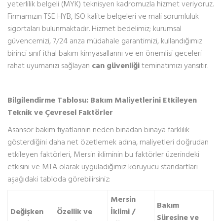
yeterlilik belgeli (MYK) teknisyen kadromuzla hizmet veriyoruz.
Firmamızın TSE HYB, ISO kalite belgeleri ve mali sorumluluk
sigortaları bulunmaktadır. Hizmet bedelimiz; kurumsal
güvencemizi, 7/24 arıza müdahale garantimizi, kullandığımız
birinci sınıf ithal bakım kimyasallarını ve en önemlisi geceleri
rahat uyumanızı sağlayan
can güvenliği
teminatımızı yansıtır.
Bilgilendirme Tablosu: Bakım Maliyetlerini Etkileyen
Teknik ve Çevresel Faktörler
Asansör bakım fiyatlarının neden binadan binaya farklılık
gösterdiğini daha net özetlemek adına, maliyetleri doğrudan
etkileyen faktörleri, Mersin ikliminin bu faktörler üzerindeki
etkisini ve MTA olarak uyguladığımız koruyucu standartları
aşağıdaki tabloda görebilirsiniz:
Mersin
Bakım
Değişken
Özellik ve
İklimi /
Süresine ve