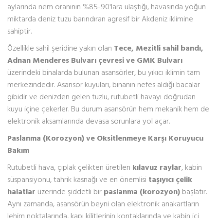
aylarında nem oranının %85-90'lara ulaştığı, havasında yoğun
miktarda deniz tuzu barındıran agresif bir Akdeniz iklimine
sahiptir.
Özellikle sahil şeridine yakın olan
Tece, Mezitli sahil bandı,
Adnan Menderes Bulvarı çevresi ve GMK Bulvarı
üzerindeki binalarda bulunan asansörler, bu yıkıcı iklimin tam
merkezindedir. Asansör kuyuları, binanın nefes aldığı bacalar
gibidir ve denizden gelen tuzlu, rutubetli havayı doğrudan
kuyu içine çekerler. Bu durum asansörün hem mekanik hem de
elektronik aksamlarında devasa sorunlara yol açar.
Paslanma (Korozyon) ve Oksitlenmeye Karşı Koruyucu
Bakım
Rutubetli hava, çıplak çelikten üretilen
kılavuz raylar
, kabin
süspansiyonu, tahrik kasnağı ve en önemlisi
taşıyıcı çelik
halatlar
üzerinde şiddetli bir
paslanma (korozyon)
başlatır.
Aynı zamanda, asansörün beyni olan elektronik anakartların
lehim noktalarında, kapı kilitlerinin kontaklarında ve kabin içi