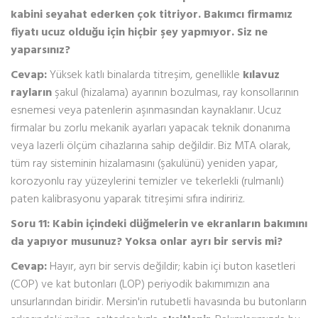
kabini seyahat ederken çok titriyor. Bakımcı firmamız
fiyatı ucuz olduğu için hiçbir şey yapmıyor. Siz ne
yaparsınız?
Cevap:
Yüksek katlı binalarda titreşim, genellikle
kılavuz
rayların
şakul (hizalama) ayarının bozulması, ray konsollarının
esnemesi veya patenlerin aşınmasından kaynaklanır. Ucuz
firmalar bu zorlu mekanik ayarları yapacak teknik donanıma
veya lazerli ölçüm cihazlarına sahip değildir. Biz MTA olarak,
tüm ray sisteminin hizalamasını (şakulünü) yeniden yapar,
korozyonlu ray yüzeylerini temizler ve tekerlekli (rulmanlı)
paten kalibrasyonu yaparak titreşimi sıfıra indiririz.
Soru 11: Kabin içindeki düğmelerin ve ekranların bakımını
da yapıyor musunuz? Yoksa onlar ayrı bir servis mi?
Cevap:
Hayır, ayrı bir servis değildir; kabin içi buton kasetleri
(COP) ve kat butonları (LOP) periyodik bakımımızın ana
unsurlarından biridir. Mersin'in rutubetli havasında bu butonların