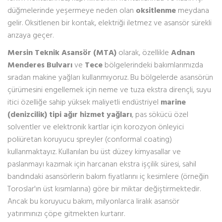
düğmelerinde yeşermeye neden olan
oksitlenme
meydana
gelir. Oksitlenen bir kontak, elektriği iletmez ve asansör sürekli
arızaya geçer.
Mersin Teknik Asansör (MTA)
olarak, özellikle
Adnan
Menderes Bulvarı
ve
Tece
bölgelerindeki bakımlarımızda
sıradan makine yağları kullanmıyoruz. Bu bölgelerde asansörün
çürümesini engellemek için neme ve tuza ekstra dirençli, suyu
itici özelliğe sahip yüksek maliyetli endüstriyel
marine
(denizcilik) tipi ağır hizmet yağları
, pas sökücü özel
solventler ve elektronik kartlar için korozyon önleyici
poliüretan koruyucu spreyler (conformal coating)
kullanmaktayız. Kullanılan bu üst düzey kimyasallar ve
paslanmayı kazımak için harcanan ekstra işçilik süresi, sahil
bandındaki asansörlerin bakım fiyatlarını iç kesimlere (örneğin
Toroslar'ın üst kısımlarına) göre bir miktar değiştirmektedir.
Ancak bu koruyucu bakım, milyonlarca liralık asansör
yatırımınızı çöpe gitmekten kurtarır.