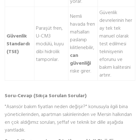
yorar.
Güvenlik
Nemli
devrelerinin her
havada fren
Paraşüt fren,
ay tek tek
mafsalları
Güvenlik
U-CM3
manuel olarak
paslanıp
Standardı
modülü, kuyu
test edilmesi
kilitlenebilir,
(TSE)
dibi hidrolik
teknisyenin
can
tamponlar.
eforunu ve
güvenliği
bakım kalitesini
riske girer.
artırır.
Soru-Cevap (Sıkça Sorulan Sorular)
"Asansör bakım fiyatları neden değişir?" konusuyla ilgili bina
yöneticilerinden, apartman sakinlerinden ve Mersin halkından
en çok aldığımız soruları, şeffaf ve teknik bir dille aşağıda
yanıtladık.