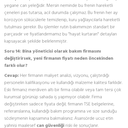
yegane can yeleğidir. Mersin neminde bu frenin hareketli
çeneleri pas tutarsa, acil durumda çalışmaz. Bu frenin her ay
korozyon sökücülerle temizlenip, kuru yağlayıcılarla hareketli
tutulması gerekir. Bu işlemler rutin bakımımızın standart bir
parçasıdır ve fiyatlandırmamız bu "hayat kurtaran" detayları
kapsayacak şekilde belirlenmiştir.
Soru 14: Bina yöneticisi olarak bakım firmasını
değiştirirsek, yeni firmanın fiyatı neden öncekinden
farklı olur?
Cevap:
Her firmanın maliyet analizi, vizyonu, çalıştırdığı
personelin kalifikasyonu ve kullandığı malzeme kalitesi farklıdır.
Eski firmanız merdiven altı bir firma olabilir veya tam tersi çok
kurumsal görünüp sahada iş yapmıyor olabilir. Firma
değiştirirken sadece fiyata değil; firmanın TSE belgelerine,
referanslarına, kullandığı bakım programına ve size sunduğu
sözleşmenin kapsamına bakmalısınız. Asansörde ucuz etin
yahnisi maalesef
can güvenliği
riski ile sonuçlanır.