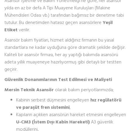
Asansör İşletme ve Bakım Yönetmeliği'ne göre, her asansör
yılda en az bir defa A Tipi Muayene Kuruluşları (Makine
Mühendisleri Odası vb.) tarafından bağımsız bir denetime tabi
tutulur. Bu denetimden hatasız geçen asansörlere
Yeşil
Etiket
verilir.
Asansör bakım fiyatları, hizmet aldığınız firmanın bu yasal
standartlara ne kadar uyduğuna göre dramatik şekilde değişir.
Kaliteli bir asansör firması, her ay yaptığı bakımda asansörü
adeta yıllık muayeneye hazırlıyormuş gibi detaylı bir testten
geçirir.
Güvenlik Donanımlarının Test Edilmesi ve Maliyeti
Mersin Teknik Asansör
olarak bakım periyotlarımızda;
Kabinin serbest düşmesini engelleyen
hız regülatörü
ve paraşüt fren sistemini
,
Kapıların açıkken asansörün hareket etmesini engelleyen
U-CM3 (İstem Dışı Kabin Hareketi)
A3 güvenlik
modüllerini,