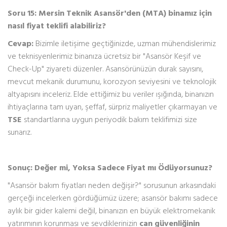
Soru 15: Mersin Teknik Asansör'den (MTA) binamız için
nasıl fiyat teklifi alabiliriz?
Cevap:
Bizimle iletişime geçtiğinizde, uzman mühendislerimiz
ve teknisyenlerimiz binanıza ücretsiz bir "Asansör Keşif ve
Check-Up" ziyareti düzenler. Asansörünüzün durak sayısını,
mevcut mekanik durumunu, korozyon seviyesini ve teknolojik
altyapısını inceleriz. Elde ettiğimiz bu veriler ışığında, binanızın
ihtiyaçlarına tam uyan, şeffaf, sürpriz maliyetler çıkarmayan ve
TSE
standartlarına uygun periyodik bakım teklifimizi size
sunarız.
Sonuç: Değer mi, Yoksa Sadece Fiyat mı Ödüyorsunuz?
"Asansör bakım fiyatları neden değişir?" sorusunun arkasındaki
gerçeği incelerken gördüğümüz üzere; asansör bakımı sadece
aylık bir gider kalemi değil, binanızın en büyük elektromekanik
yatırımının korunması ve sevdiklerinizin
can güvenliğinin