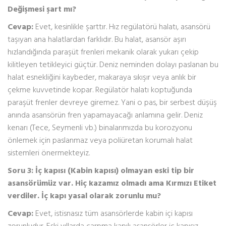
Değişmesi şart mı?
Cevap:
Evet, kesinlikle şarttır. Hız regülatörü halatı, asansörü
taşıyan ana halatlardan farklıdır. Bu halat, asansör aşırı
hızlandığında paraşüt frenleri mekanik olarak yukarı çekip
kilitleyen tetikleyici güçtür. Deniz neminden dolayı paslanan bu
halat esnekliğini kaybeder, makaraya sıkışır veya anlık bir
çekme kuvvetinde kopar. Regülatör halatı koptuğunda
paraşüt frenler devreye giremez. Yani o pas, bir serbest düşüş
anında asansörün fren yapamayacağı anlamına gelir. Deniz
kenarı (Tece, Seymenli vb.) binalarımızda bu korozyonu
önlemek için paslanmaz veya poliüretan korumalı halat
sistemleri önermekteyiz.
Soru 3: İç kapısı (Kabin kapısı) olmayan eski tip bir
asansörümüz var. Hiç kazamız olmadı ama Kırmızı Etiket
verdiler. İç kapı yasal olarak zorunlu mu?
Cevap:
Evet, istisnasız tüm asansörlerde kabin içi kapısı
zorunludur. Eski yıllarda çarpma kapılı asansörler iç kapısız