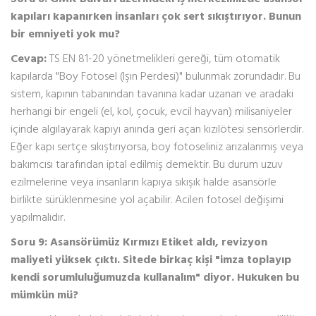
kapıları kapanırken insanları çok sert sıkıştırıyor. Bunun
bir emniyeti yok mu?
Cevap:
TS EN 81-20 yönetmelikleri gereği, tüm otomatik
kapılarda "Boy Fotosel (Işın Perdesi)" bulunmak zorundadır. Bu
sistem, kapının tabanından tavanına kadar uzanan ve aradaki
herhangi bir engeli (el, kol, çocuk, evcil hayvan) milisaniyeler
içinde algılayarak kapıyı anında geri açan kızılötesi sensörlerdir.
Eğer kapı sertçe sıkıştırıyorsa, boy fotoseliniz arızalanmış veya
bakımcısı tarafından iptal edilmiş demektir. Bu durum uzuv
ezilmelerine veya insanların kapıya sıkışık halde asansörle
birlikte sürüklenmesine yol açabilir. Acilen fotosel değişimi
yapılmalıdır.
Soru 9: Asansörümüz Kırmızı Etiket aldı, revizyon
maliyeti yüksek çıktı. Sitede birkaç kişi "imza toplayıp
kendi sorumluluğumuzda kullanalım" diyor. Hukuken bu
mümkün mü?