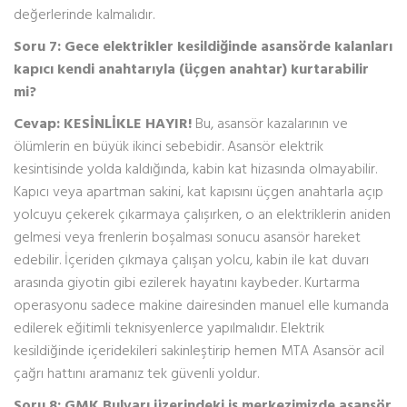
değerlerinde kalmalıdır.
Soru 7: Gece elektrikler kesildiğinde asansörde kalanları
kapıcı kendi anahtarıyla (üçgen anahtar) kurtarabilir
mi?
Cevap:
KESİNLİKLE HAYIR!
Bu, asansör kazalarının ve
ölümlerin en büyük ikinci sebebidir. Asansör elektrik
kesintisinde yolda kaldığında, kabin kat hizasında olmayabilir.
Kapıcı veya apartman sakini, kat kapısını üçgen anahtarla açıp
yolcuyu çekerek çıkarmaya çalışırken, o an elektriklerin aniden
gelmesi veya frenlerin boşalması sonucu asansör hareket
edebilir. İçeriden çıkmaya çalışan yolcu, kabin ile kat duvarı
arasında giyotin gibi ezilerek hayatını kaybeder. Kurtarma
operasyonu sadece makine dairesinden manuel elle kumanda
edilerek eğitimli teknisyenlerce yapılmalıdır. Elektrik
kesildiğinde içeridekileri sakinleştirip hemen MTA Asansör acil
çağrı hattını aramanız tek güvenli yoldur.
Soru 8: GMK Bulvarı üzerindeki iş merkezimizde asansör