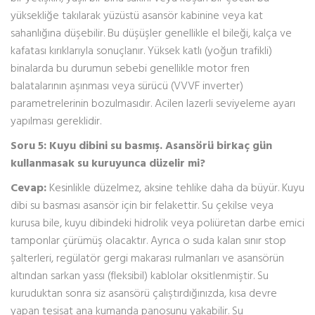
yüksekliğe takılarak yüzüstü asansör kabinine veya kat
sahanlığına düşebilir. Bu düşüşler genellikle el bileği, kalça ve
kafatası kırıklarıyla sonuçlanır. Yüksek katlı (yoğun trafikli)
binalarda bu durumun sebebi genellikle motor fren
balatalarının aşınması veya sürücü (VVVF inverter)
parametrelerinin bozulmasıdır. Acilen lazerli seviyeleme ayarı
yapılması gereklidir.
Soru 5: Kuyu dibini su basmış. Asansörü birkaç gün
kullanmasak su kuruyunca düzelir mi?
Cevap:
Kesinlikle düzelmez, aksine tehlike daha da büyür. Kuyu
dibi su basması asansör için bir felakettir. Su çekilse veya
kurusa bile, kuyu dibindeki hidrolik veya poliüretan darbe emici
tamponlar çürümüş olacaktır. Ayrıca o suda kalan sınır stop
şalterleri, regülatör gergi makarası rulmanları ve asansörün
altından sarkan yassı (fleksibil) kablolar oksitlenmiştir. Su
kuruduktan sonra siz asansörü çalıştırdığınızda, kısa devre
yapan tesisat ana kumanda panosunu yakabilir. Su