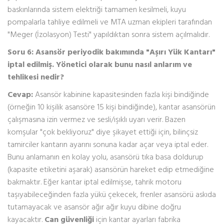
baskınlarında sistem elektriği tamamen kesilmeli, kuyu
pompalarla tahliye edilmeli ve MTA uzman ekipleri tarafından
"Meger (İzolasyon) Testi" yapıldıktan sonra sistem açılmalıdır.
Soru 6: Asansör periyodik bakımında "Aşırı Yük Kantarı"
iptal edilmiş. Yönetici olarak bunu nasıl anlarım ve
tehlikesi nedir?
Cevap:
Asansör kabinine kapasitesinden fazla kişi bindiğinde
(örneğin 10 kişilik asansöre 15 kişi bindiğinde), kantar asansörün
çalışmasına izin vermez ve sesli/ışıklı uyarı verir. Bazen
komşular "çok bekliyoruz" diye şikayet ettiği için, bilinçsiz
tamirciler kantarın ayarını sonuna kadar açar veya iptal eder.
Bunu anlamanın en kolay yolu, asansörü tıka basa doldurup
(kapasite etiketini aşarak) asansörün hareket edip etmediğine
bakmaktır. Eğer kantar iptal edilmişse, tahrik motoru
taşıyabileceğinden fazla yükü çekecek, frenler asansörü askıda
tutamayacak ve asansör ağır ağır kuyu dibine doğru
kayacaktır.
Can güvenliği
için kantar ayarları fabrika