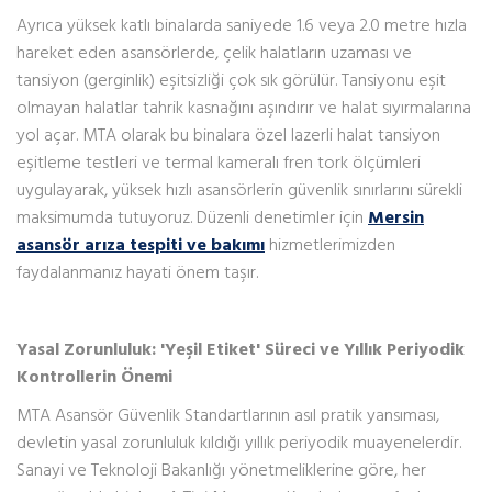
Ayrıca yüksek katlı binalarda saniyede 1.6 veya 2.0 metre hızla
hareket eden asansörlerde, çelik halatların uzaması ve
tansiyon (gerginlik) eşitsizliği çok sık görülür. Tansiyonu eşit
olmayan halatlar tahrik kasnağını aşındırır ve halat sıyırmalarına
yol açar. MTA olarak bu binalara özel lazerli halat tansiyon
eşitleme testleri ve termal kameralı fren tork ölçümleri
uygulayarak, yüksek hızlı asansörlerin güvenlik sınırlarını sürekli
maksimumda tutuyoruz. Düzenli denetimler için
Mersin
asansör arıza tespiti ve bakımı
hizmetlerimizden
faydalanmanız hayati önem taşır.
Yasal Zorunluluk: 'Yeşil Etiket' Süreci ve Yıllık Periyodik
Kontrollerin Önemi
MTA Asansör Güvenlik Standartlarının asıl pratik yansıması,
devletin yasal zorunluluk kıldığı yıllık periyodik muayenelerdir.
Sanayi ve Teknoloji Bakanlığı yönetmeliklerine göre, her