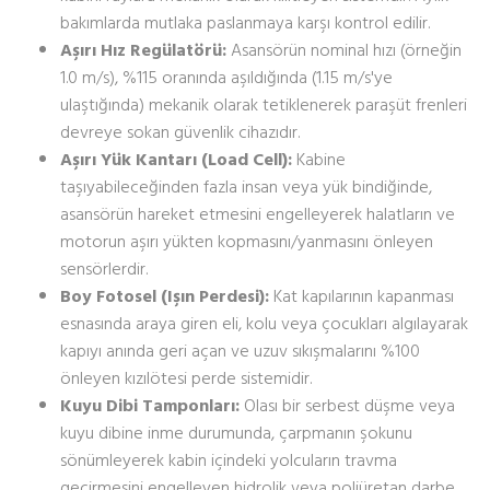
bakımlarda mutlaka paslanmaya karşı kontrol edilir.
Aşırı Hız Regülatörü:
Asansörün nominal hızı (örneğin
1.0 m/s), %115 oranında aşıldığında (1.15 m/s'ye
ulaştığında) mekanik olarak tetiklenerek paraşüt frenleri
devreye sokan güvenlik cihazıdır.
Aşırı Yük Kantarı (Load Cell):
Kabine
taşıyabileceğinden fazla insan veya yük bindiğinde,
asansörün hareket etmesini engelleyerek halatların ve
motorun aşırı yükten kopmasını/yanmasını önleyen
sensörlerdir.
Boy Fotosel (Işın Perdesi):
Kat kapılarının kapanması
esnasında araya giren eli, kolu veya çocukları algılayarak
kapıyı anında geri açan ve uzuv sıkışmalarını %100
önleyen kızılötesi perde sistemidir.
Kuyu Dibi Tamponları:
Olası bir serbest düşme veya
kuyu dibine inme durumunda, çarpmanın şokunu
sönümleyerek kabin içindeki yolcuların travma
geçirmesini engelleyen hidrolik veya poliüretan darbe