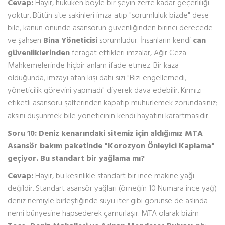
Cevap:
Hayır, hukuken böyle bir şeyin zerre kadar geçerliliği
yoktur. Bütün site sakinleri imza atıp "sorumluluk bizde" dese
bile, kanun önünde asansörün güvenliğinden birinci derecede
ve şahsen
Bina Yöneticisi
sorumludur. İnsanların kendi
can
güvenliklerinden
feragat ettikleri imzalar, Ağır Ceza
Mahkemelerinde hiçbir anlam ifade etmez. Bir kaza
olduğunda, imzayı atan kişi dahi sizi "Bizi engellemedi,
yöneticilik görevini yapmadı" diyerek dava edebilir. Kırmızı
etiketli asansörü şalterinden kapatıp mühürlemek zorundasınız;
aksini düşünmek bile yöneticinin kendi hayatını karartmasıdır.
Soru 10: Deniz kenarındaki sitemiz için aldığımız MTA
Asansör bakım paketinde "Korozyon Önleyici Kaplama"
geçiyor. Bu standart bir yağlama mı?
Cevap:
Hayır, bu kesinlikle standart bir ince makine yağı
değildir. Standart asansör yağları (örneğin 10 Numara ince yağ)
deniz nemiyle birleştiğinde suyu iter gibi görünse de aslında
nemi bünyesine hapsederek çamurlaşır. MTA olarak bizim