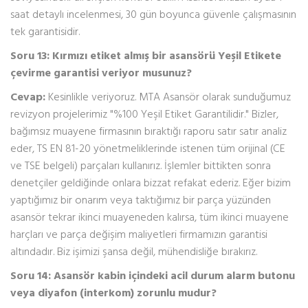
saat detaylı incelenmesi, 30 gün boyunca güvenle çalışmasının
tek garantisidir.
Soru 13: Kırmızı etiket almış bir asansörü Yeşil Etikete
çevirme garantisi veriyor musunuz?
Cevap:
Kesinlikle veriyoruz. MTA Asansör olarak sunduğumuz
revizyon projelerimiz "%100 Yeşil Etiket Garantilidir." Bizler,
bağımsız muayene firmasının bıraktığı raporu satır satır analiz
eder, TS EN 81-20 yönetmeliklerinde istenen tüm orijinal (CE
ve TSE belgeli) parçaları kullanırız. İşlemler bittikten sonra
denetçiler geldiğinde onlara bizzat refakat ederiz. Eğer bizim
yaptığımız bir onarım veya taktığımız bir parça yüzünden
asansör tekrar ikinci muayeneden kalırsa, tüm ikinci muayene
harçları ve parça değişim maliyetleri firmamızın garantisi
altındadır. Biz işimizi şansa değil, mühendisliğe bırakırız.
Soru 14: Asansör kabin içindeki acil durum alarm butonu
veya diyafon (interkom) zorunlu mudur?