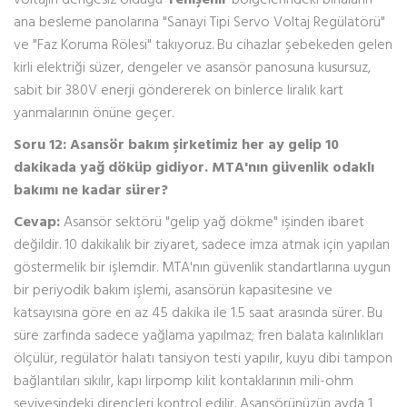
ana besleme panolarına "Sanayi Tipi Servo Voltaj Regülatörü"
ve "Faz Koruma Rölesi" takıyoruz. Bu cihazlar şebekeden gelen
kirli elektriği süzer, dengeler ve asansör panosuna kusursuz,
sabit bir 380V enerji göndererek on binlerce liralık kart
yanmalarının önüne geçer.
Soru 12: Asansör bakım şirketimiz her ay gelip 10
dakikada yağ döküp gidiyor. MTA'nın güvenlik odaklı
bakımı ne kadar sürer?
Cevap:
Asansör sektörü "gelip yağ dökme" işinden ibaret
değildir. 10 dakikalık bir ziyaret, sadece imza atmak için yapılan
göstermelik bir işlemdir. MTA'nın güvenlik standartlarına uygun
bir periyodik bakım işlemi, asansörün kapasitesine ve
katsayısına göre en az 45 dakika ile 1.5 saat arasında sürer. Bu
süre zarfında sadece yağlama yapılmaz; fren balata kalınlıkları
ölçülür, regülatör halatı tansiyon testi yapılır, kuyu dibi tampon
bağlantıları sıkılır, kapı lirpomp kilit kontaklarının mili-ohm
seviyesindeki dirençleri kontrol edilir. Asansörünüzün ayda 1