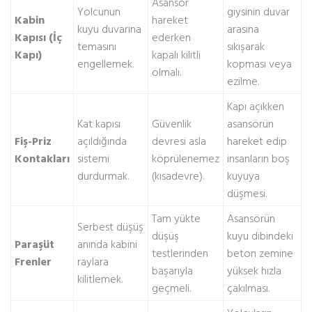
Asansör
Yolcunun
giysinin duvar
Kabin
hareket
kuyu duvarına
arasına
Kapısı (İç
ederken
temasını
sıkışarak
Kapı)
kapalı kilitli
engellemek.
kopması veya
olmalı.
ezilme.
Kapı açıkken
Kat kapısı
Güvenlik
asansörün
Fiş-Priz
açıldığında
devresi asla
hareket edip
Kontakları
sistemi
köprülenemez
insanların boş
durdurmak.
(kısadevre).
kuyuya
düşmesi.
Tam yükte
Asansörün
Serbest düşüş
düşüş
kuyu dibindeki
Paraşüt
anında kabini
testlerinden
beton zemine
Frenler
raylara
başarıyla
yüksek hızla
kilitlemek.
geçmeli.
çakılması.