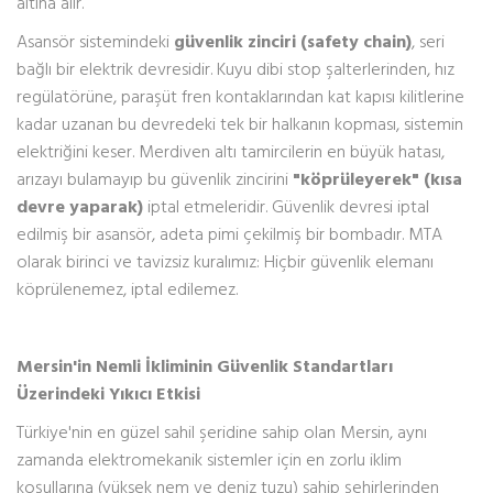
altına alır.
Asansör sistemindeki
güvenlik zinciri (safety chain)
, seri
bağlı bir elektrik devresidir. Kuyu dibi stop şalterlerinden, hız
regülatörüne, paraşüt fren kontaklarından kat kapısı kilitlerine
kadar uzanan bu devredeki tek bir halkanın kopması, sistemin
elektriğini keser. Merdiven altı tamircilerin en büyük hatası,
arızayı bulamayıp bu güvenlik zincirini
"köprüleyerek" (kısa
devre yaparak)
iptal etmeleridir. Güvenlik devresi iptal
edilmiş bir asansör, adeta pimi çekilmiş bir bombadır. MTA
olarak birinci ve tavizsiz kuralımız: Hiçbir güvenlik elemanı
köprülenemez, iptal edilemez.
Mersin'in Nemli İkliminin Güvenlik Standartları
Üzerindeki Yıkıcı Etkisi
Türkiye'nin en güzel sahil şeridine sahip olan Mersin, aynı
zamanda elektromekanik sistemler için en zorlu iklim
koşullarına (yüksek nem ve deniz tuzu) sahip şehirlerinden