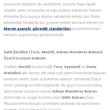
yeşererek oksitlenir. Bu oksitlenme, sistemin "kapı kapalı"
sinyalini yanlış okumasına ve kapı açıkken asansörün hareket
etmesine (boş kuyuya düşme vakalarına) sebep olur. Deniz
kenarındaki binalarda, bu çevresel etkileri bertaraf etmek için
Mersin asansör güvenlik standartları
prosedürlerimizin
harfiyen uygulanması gerekmektedir.
Sahil Şeridine (Tece, Mezitli, Adnan Menderes Bulvarı)
Özel Korozyon Kalkanı
Özellikle
Mezitli
ilçesine bağlı
Tece
,
Seymenli
ve
Deniz
Mahallesi
gibi denize sıfır veya çok yakın konumlarda bulunan
yerleşim yerleri, tuzlu su buharının asansör şaftlarında "baca
etkisi" yarattığı en riskli bölgelerdir. Bu güçlü korozyon etkisi,
deniz kenarı boyunca uzanan
Adnan Menderes Bulvarı
sitelerinde ve rüzgar koridoru olan
GMK Bulvarı
(Gazi
Mustafa Kemal Bulvarı) üzerindeki binalarda da asansörlerin
güvenlik standartlarını hızla çökertir.