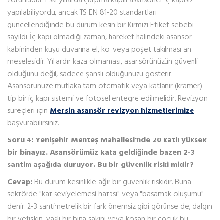
yapılabiliyordu, ancak TS EN 81-20 standartları
güncellendiğinde bu durum kesin bir Kırmızı Etiket sebebi
sayıldı. İç kapı olmadığı zaman, hareket halindeki asansör
kabininden kuyu duvarına el, kol veya poşet takılması an
meselesidir. Yıllardır kaza olmaması, asansörünüzün güvenli
olduğunu değil, sadece şanslı olduğunuzu gösterir.
Asansörünüze mutlaka tam otomatik veya katlanır (kramer)
tip bir iç kapı sistemi ve fotosel entegre edilmelidir. Revizyon
süreçleri için
Mersin asansör revizyon hizmetlerimize
başvurabilirsiniz.
Soru 4: Yenişehir Menteş Mahallesi'nde 20 katlı yüksek
bir binayız. Asansörümüz kata geldiğinde bazen 2-3
santim aşağıda duruyor. Bu bir güvenlik riski midir?
Cevap:
Bu durum kesinlikle ağır bir güvenlik riskidir. Buna
sektörde "kat seviyelemesi hatası" veya "basamak oluşumu"
denir. 2-3 santimetrelik bir fark önemsiz gibi görünse de; dalgın
bir yetişkin, yaşlı bir bina sakini veya koşan bir çocuk bu