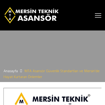
Anasayfa
MTA Asansör Güvenlik Standartları ve Mersin'de
Hayat Kurtaran Önlemler