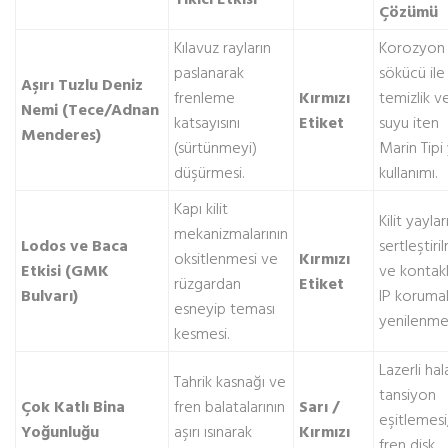
Çözümü
Kılavuz rayların
Korozyon
paslanarak
sökücü ile
Aşırı Tuzlu Deniz
frenleme
Kırmızı
temizlik v
Nemi (Tece/Adnan
katsayısını
Etiket
suyu iten
Menderes)
(sürtünmeyi)
Marin Tipi
düşürmesi.
kullanımı.
Kapı kilit
Kilit yaylar
mekanizmalarının
Lodos ve Baca
sertleştiri
oksitlenmesi ve
Kırmızı
Etkisi (GMK
ve kontakl
rüzgardan
Etiket
Bulvarı)
IP korumal
esneyip teması
yenilenmes
kesmesi.
Lazerli hal
Tahrik kasnağı ve
tansiyon
Çok Katlı Bina
fren balatalarının
Sarı /
eşitlemesi
Yoğunluğu
aşırı ısınarak
Kırmızı
fren disk