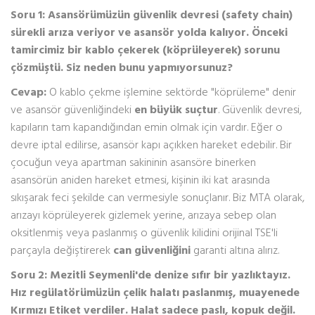
Soru 1: Asansörümüzün güvenlik devresi (safety chain)
sürekli arıza veriyor ve asansör yolda kalıyor. Önceki
tamircimiz bir kablo çekerek (köprüleyerek) sorunu
çözmüştü. Siz neden bunu yapmıyorsunuz?
Cevap:
O kablo çekme işlemine sektörde "köprüleme" denir
ve asansör güvenliğindeki
en büyük suçtur
. Güvenlik devresi,
kapıların tam kapandığından emin olmak için vardır. Eğer o
devre iptal edilirse, asansör kapı açıkken hareket edebilir. Bir
çocuğun veya apartman sakininin asansöre binerken
asansörün aniden hareket etmesi, kişinin iki kat arasında
sıkışarak feci şekilde can vermesiyle sonuçlanır. Biz MTA olarak,
arızayı köprüleyerek gizlemek yerine, arızaya sebep olan
oksitlenmiş veya paslanmış o güvenlik kilidini orijinal TSE'li
parçayla değiştirerek
can güvenliğini
garanti altına alırız.
Soru 2: Mezitli Seymenli'de denize sıfır bir yazlıktayız.
Hız regülatörümüzün çelik halatı paslanmış, muayenede
Kırmızı Etiket verdiler. Halat sadece paslı, kopuk değil.