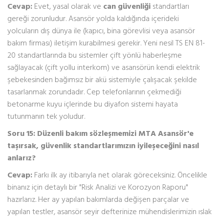
Cevap:
Evet, yasal olarak ve
can güvenliği
standartları
gereği zorunludur. Asansör yolda kaldığında içerideki
yolcuların dış dünya ile (kapıcı, bina görevlisi veya asansör
bakım firması) iletişim kurabilmesi gerekir. Yeni nesil TS EN 81-
20 standartlarında bu sistemler çift yönlü haberleşme
sağlayacak (çift yollu interkom) ve asansörün kendi elektrik
şebekesinden bağımsız bir akü sistemiyle çalışacak şekilde
tasarlanmak zorundadır. Cep telefonlarının çekmediği
betonarme kuyu içlerinde bu diyafon sistemi hayata
tutunmanın tek yoludur.
Soru 15: Düzenli bakım sözleşmemizi MTA Asansör'e
taşırsak, güvenlik standartlarımızın iyileşeceğini nasıl
anlarız?
Cevap:
Farkı ilk ay itibarıyla net olarak göreceksiniz. Öncelikle
binanız için detaylı bir "Risk Analizi ve Korozyon Raporu"
hazırlarız. Her ay yapılan bakımlarda değişen parçalar ve
yapılan testler, asansör seyir defterinize mühendislerimizin ıslak