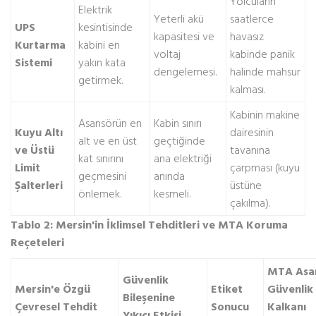
Yolcuların
Elektrik
Yeterli akü
saatlerce
UPS
kesintisinde
kapasitesi ve
havasız
Kurtarma
kabini en
voltaj
kabinde panik
Sistemi
yakın kata
dengelemesi.
halinde mahsur
getirmek.
kalması.
Kabinin makine
Asansörün en
Kabin sınırı
Kuyu Altı
dairesinin
alt ve en üst
geçtiğinde
ve Üstü
tavanına
kat sınırını
ana elektriği
Limit
çarpması (kuyu
geçmesini
anında
Şalterleri
üstüne
önlemek.
kesmeli.
çakılma).
Tablo 2: Mersin'in İklimsel Tehditleri ve MTA Koruma
Reçeteleri
MTA Asa
Güvenlik
Mersin'e Özgü
Etiket
Güvenlik
Bileşenine
Çevresel Tehdit
Sonucu
Kalkanı
Yıkıcı Etkisi