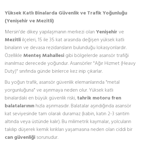
Yüksek Katlı Binalarda Güvenlik ve Trafik Yoğunluğu
(Yenişehir ve Mezitli)
Mersin'de dikey yapılaşmanın merkezi olan
Yenişehir
ve
Mezitli
ilçeleri, 15 ile 35 kat arasında değişen yüksek katlı
binaların ve devasa rezidansların bulunduğu lokasyonlardır.
Özellikle
Menteş Mahallesi
gibi bölgelerde asansör trafiği
inanılmaz derecede yoğundur. Asansörler "Ağır Hizmet (Heavy
Duty)" sınıfında günde binlerce kez inip çıkarlar.
Bu yoğun trafik, asansör güvenlik elemanlarında "metal
yorgunluğuna" ve aşınmaya neden olur. Yüksek katlı
binalardaki en büyük güvenlik riski,
tahrik motoru fren
balatalarının
hızla aşınmasıdır. Balatalar aşındığında asansör
kat seviyesinde tam olarak duramaz (kabin, katın 2-3 santim
altında veya üstünde kalır). Bu milimetrik kaymalar, yolcuların
takılıp düşerek kemik kırıkları yaşamasına neden olan ciddi bir
can güvenliği
sorunudur.