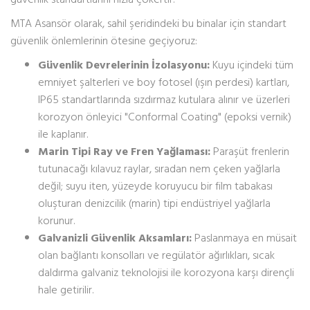
MTA Asansör olarak, sahil şeridindeki bu binalar için standart
güvenlik önlemlerinin ötesine geçiyoruz:
Güvenlik Devrelerinin İzolasyonu:
Kuyu içindeki tüm
emniyet şalterleri ve boy fotosel (ışın perdesi) kartları,
IP65 standartlarında sızdırmaz kutulara alınır ve üzerleri
korozyon önleyici "Conformal Coating" (epoksi vernik)
ile kaplanır.
Marin Tipi Ray ve Fren Yağlaması:
Paraşüt frenlerin
tutunacağı kılavuz raylar, sıradan nem çeken yağlarla
değil; suyu iten, yüzeyde koruyucu bir film tabakası
oluşturan denizcilik (marin) tipi endüstriyel yağlarla
korunur.
Galvanizli Güvenlik Aksamları:
Paslanmaya en müsait
olan bağlantı konsolları ve regülatör ağırlıkları, sıcak
daldırma galvaniz teknolojisi ile korozyona karşı dirençli
hale getirilir.