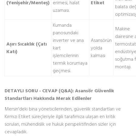
(Yenişehir/Menteş)
erimesi, halat
Etiket
balata de
uzaması.
optimizas
Kumanda
Makine
panosundaki
dairesine ak
inverter ve ana
Asansörün
Aşırı Sıcaklık (Çatı
termostatl
kart
yolda
Katı)
endüstriye
işlemcilerinin
kalması
soğutma f
termik korumaya
montajı.
geçmesi.
DETAYLI SORU - CEVAP (Q&A): Asansör Güvenlik
Standartları Hakkında Merak Edilenler
Mersin'deki bina yöneticilerinden, güvenlik standartları ve
Kırmızı Etiket süreçleriyle ilgili tarafımıza ulaşan en kritik
soruları, mühendislik ve hukuk perspektifinden sizler için
cevapladık.