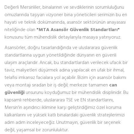
Değerli Mersinliler, binalarının ve sevdiklerinin sorumluluğunu
omuzlarında taşıyan vizyoner bina yöneticileri serimizin bu en
hayati ve teknik dokümanında, asansör sektörünün anayasası
niteliğinde olan
"MTA Asansör Güvenlik Standartları"
konusunu tüm mühendislik detaylarıyla masaya yatırıyoruz.
Asansörler, doğru tasarlandığında ve uluslararası güvenlik
standartlarına uygun yönetildiğinde dünyanın en güvenli
ulaşım araçlarıdır. Ancak, bu standartlardan verilecek ufacık bir
taviz, maliyetleri düşürmek adına yapılacak en ufak bir ihmal,
telafisi imkansız facialara yol açabilir. Bizim için asansör bakımı
veya montajı sıradan bir iş değil; merkeze tamamen
can
güvenliği
unsurunu koyduğumuz bir mühendislik disiplinidir. Bu
kapsamlı rehberde, uluslararası TSE ve EN standartlarını,
Mersin'in aşındırıcı iklimine karşı geliştirdiğimiz özel koruma
kalkanlarını ve yüksek katlı binalardaki güvenlik stratejilerimizi
adım adım inceleyeceğiz. Unutmayın, güvenlik bir seçenek
değil, yaşamsal bir zorunluluktur.