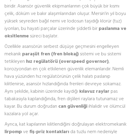
biridir. Asansör güvenlik ekipmanlarının çok büyük bir kısmı
çelik, döküm ve bakır alaşımlarından oluşur. Mersin'in yıl boyu
yüksek seyreden bağıl nemi ve lodosun taşıdığı klorür (tuz)
iyonları, bu hayati parçalar üzerinde şiddetli bir
paslanma ve
oksitlenme
süreci başlatır.
Özellikle asansörün serbest düşüşe geçmesini engelleyen
mekanik
paraşüt fren (fren blokaj)
sistemi ve bu sistemi
tetikleyen
hız regülatörü (overspeed governor)
,
korozyondan en çok etkilenen güvenlik elemanlarıdır. Nemli
hava yüzünden hız regülatörünün çelik halatı paslanıp
kilitlenirse, asansör hızlandığında frenleri devreye sokamaz.
Aynı şekilde, kabinin üzerinde kaydığı
kılavuz raylar
pas
tabakasıyla kaplandığında, fren dişlileri raylara tutunamaz ve
kayar. Bu durum doğrudan
can güvenliği
ihlalidir ve ölümcül
kazalara yol açar.
Ayrıca, kat kapılarının kilitlendiğini doğrulayan elektromekanik
lirpomp
ve
fiş-priz kontakları
da tuzlu nem nedeniyle