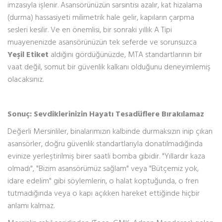
imzasıyla işlenir. Asansörünüzün sarsıntısı azalır, kat hizalama
(durma) hassasiyeti milimetrik hale gelir, kapıların çarpma
sesleri kesilir. Ve en önemlisi, bir sonraki yıllık A Tipi
muayenenizde asansörünüzün tek seferde ve sorunsuzca
Yeşil Etiket
aldığını gördüğünüzde, MTA standartlarının bir
vaat değil, somut bir güvenlik kalkanı olduğunu deneyimlemiş
olacaksınız.
Sonuç: Sevdiklerinizin Hayatı Tesadüflere Bırakılamaz
Değerli Mersinliler, binalarımızın kalbinde durmaksızın inip çıkan
asansörler, doğru güvenlik standartlarıyla donatılmadığında
evinize yerleştirilmiş birer saatli bomba gibidir. "Yıllardır kaza
olmadı", "Bizim asansörümüz sağlam" veya "Bütçemiz yok,
idare edelim" gibi söylemlerin, o halat koptuğunda, o fren
tutmadığında veya o kapı açıkken hareket ettiğinde hiçbir
anlamı kalmaz.