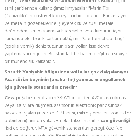
Tece, Deniz Mahallesi ve Adnan Menderes Bulvarı
gibi
sahil şeritlerinde kullandığımız kimyasallar "Marin Tipi
(Denizcilik)" endüstriyel korozyon inhibitörleridir. Bunlar rayın
ve metalin gözeneklerine işleyerek su ve tuzu metale
değmeden iter, paslanmayı hücresel bazda durdurur. Aynı
zamanda elektronik kartlara sıktığımız "Conformal Coating"
(epoksi vernik) deniz tuzunun bakır yolları kısa devre
yaptırmasını engeller. Bu, standart bir bakım değil, ileri seviye
bir mühendislik kalkanıdır.
Soru 11: Yenişehir bölgesinde voltajlar çok dalgalanıyor.
Asansörün beyninin (anakartın) yanmasını engellemek
için güvenlik standardınız nedir?
Cevap:
Şebeke voltajının 380V'tan aniden 420V'lara çıkması
veya 330V'lara düşmesi, asansörün elektronik panosundaki
hassas parçaları (inverter IGBT'lerini, mikroişlemcileri, kontaktör
bobinlerini) anında yakar. Bu elektriksel hasarlar
can güvenliği
riski de doğurur. MTA güvenlik standartları gereği, özellikle
voltajın dengesiz olduğu
Yenişehir
bölgelerindeki binaların