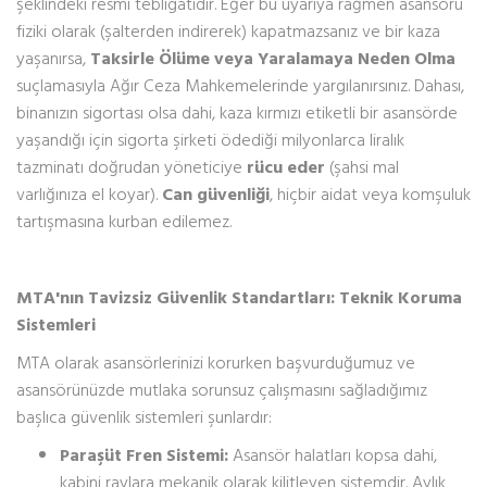
şeklindeki resmi tebligatıdır. Eğer bu uyarıya rağmen asansörü
fiziki olarak (şalterden indirerek) kapatmazsanız ve bir kaza
yaşanırsa,
Taksirle Ölüme veya Yaralamaya Neden Olma
suçlamasıyla Ağır Ceza Mahkemelerinde yargılanırsınız. Dahası,
binanızın sigortası olsa dahi, kaza kırmızı etiketli bir asansörde
yaşandığı için sigorta şirketi ödediği milyonlarca liralık
tazminatı doğrudan yöneticiye
rücu eder
(şahsi mal
varlığınıza el koyar).
Can güvenliği
, hiçbir aidat veya komşuluk
tartışmasına kurban edilemez.
MTA'nın Tavizsiz Güvenlik Standartları: Teknik Koruma
Sistemleri
MTA olarak asansörlerinizi korurken başvurduğumuz ve
asansörünüzde mutlaka sorunsuz çalışmasını sağladığımız
başlıca güvenlik sistemleri şunlardır:
Paraşüt Fren Sistemi:
Asansör halatları kopsa dahi,
kabini raylara mekanik olarak kilitleyen sistemdir. Aylık