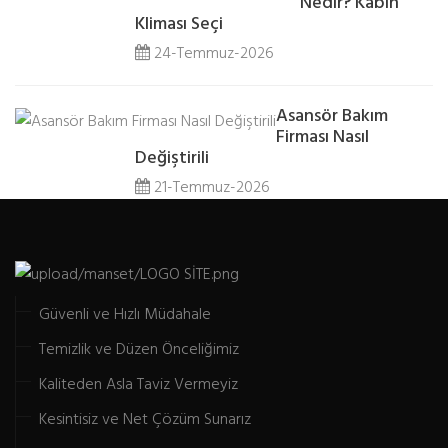
Nedir? Kabin
Kliması Seçi
24-Temmuz-2026
Asansör Bakım
Firması Nasıl
Değiştirili
21-Temmuz-2026
Güvenli ve Hızlı Müdahale
Temizlik ve Düzen Önceliğimiz
Kaliteden Asla Taviz Vermeyiz
Kesintisiz ve Net Çözüm Sunarız