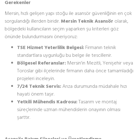
Gerekenler
Mersin, hızlı gelişen yapı stoğu ile asansör güvenliğinin en çok
sorgulandığı illerden biridir.
Mersin Teknik Asansör
olarak,
bölgedeki kullanıcıların seçim yaparken şu kriterleri göz
önünde bulundurmasını öneriyoruz:
TSE Hizmet Yeterlilik Belgesi:
Firmanın teknik
standartlara uygunluğu bu belge ile tescillenir.
Bölgesel Referanslar:
Mersin'in Mezitli, Yenişehir veya
Toroslar gibi ilçelerinde firmanın daha önce tamamladığı
projeleri inceleyin.
7/24 Teknik Servis:
Arıza durumunda müdahale hızı
hayati önem taşır.
Yetkili Mühendis Kadrosu:
Tasarım ve montaj
süreçlerinde uzman mühendislerin onayının olması
şarttır.
Asansör Bakım Süreçleri ve Ücretlendirme