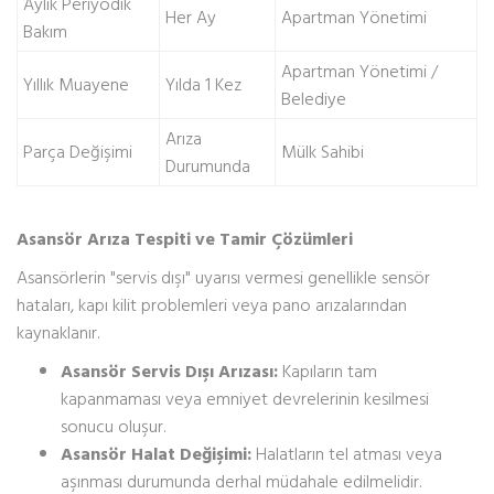
Aylık Periyodik
Her Ay
Apartman Yönetimi
Bakım
Apartman Yönetimi /
Yıllık Muayene
Yılda 1 Kez
Belediye
Arıza
Parça Değişimi
Mülk Sahibi
Durumunda
Asansör Arıza Tespiti ve Tamir Çözümleri
Asansörlerin "servis dışı" uyarısı vermesi genellikle sensör
hataları, kapı kilit problemleri veya pano arızalarından
kaynaklanır.
Asansör Servis Dışı Arızası:
Kapıların tam
kapanmaması veya emniyet devrelerinin kesilmesi
sonucu oluşur.
Asansör Halat Değişimi:
Halatların tel atması veya
aşınması durumunda derhal müdahale edilmelidir.