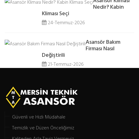
Asansör Kliması
Nedir? Kabin
Kliması Seçi
24-Temmuz-2026
Asansör Bakım
Firması Nasıl
Değiştirili
21-Temmuz-2026
Güvenli ve Hızlı Müdahale
Temizlik ve Düzen Önceliğimiz
Kaliteden Asla Taviz Vermeyiz