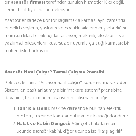
bir
asansör firması
tarafından sunulan hizmetler lüks değil,
temel bir ihtiyaç haline gelmiştir.
Asansörler sadece konfor sağlamakla kalmaz; aynı zamanda
engelli bireylerin, yaşlıların ve çocuklu ailelerin erişilebilirliğini
mümkün kılar. Teknik açıdan asansör, mekanik, elektronik ve
yazılımsal bileşenlerin kusursuz bir uyumla çalıştığı karmaşık bir
mühendislik harikasıdır.
Asansör Nasıl Çalışır? Temel Çalışma Prensibi
Pek çok kullanıcı "Asansör nasıl çalışır?" sorusunu merak eder.
Sistem, en basit anlatımıyla bir "makara sistemi" prensibine
dayanır. İşte adım adım asansörün çalışma mantığı:
Tahrik Sistemi:
Makine dairesinde bulunan elektrik
motoru, üzerinde kanallar bulunan bir kasnağı döndürür.
Halat ve Kabin Dengesi:
Ağır çelik halatların bir
ucunda asansör kabini, diğer ucunda ise "karşı ağırlık"