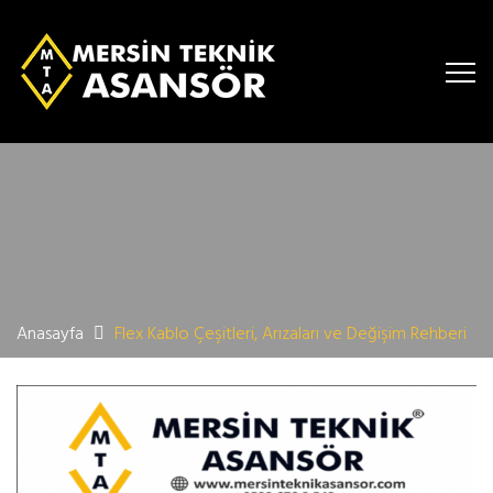
Anasayfa
Flex Kablo Çeşitleri, Arızaları ve Değişim Rehberi