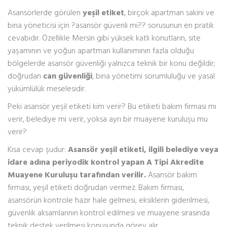
Asansörlerde görülen
yeşil etiket
, birçok apartman sakini ve
bina yöneticisi için ?asansör güvenli mi?? sorusunun en pratik
cevabıdır. Özellikle Mersin gibi yüksek katlı konutların, site
yaşamının ve yoğun apartman kullanımının fazla olduğu
bölgelerde asansör güvenliği yalnızca teknik bir konu değildir;
doğrudan
can güvenliği
, bina yönetimi sorumluluğu ve yasal
yükümlülük meselesidir.
Peki asansör yeşil etiketi kim verir? Bu etiketi bakım firması mı
verir, belediye mi verir, yoksa ayrı bir muayene kuruluşu mu
verir?
Kısa cevap şudur:
Asansör yeşil etiketi, ilgili belediye veya
idare adına periyodik kontrol yapan A Tipi Akredite
Muayene Kuruluşu tarafından verilir.
Asansör bakım
firması, yeşil etiketi doğrudan vermez. Bakım firması,
asansörün kontrole hazır hale gelmesi, eksiklerin giderilmesi,
güvenlik aksamlarının kontrol edilmesi ve muayene sırasında
teknik destek verilmesi konusunda görev alır.