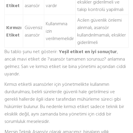
eksikler giderilmeli ve
Etiket
asansör
vardır
takip kontrolü yapılmalı
Acilen güvenlik önlemi
Kullanımına
Kırmızı
Güvensiz
alınmalı, asansör
izin
Etiket
asansör
kullandırılmamalı, eksikler
verilmemelidir
giderilmeli
Bu tablo şunu net gösterir:
Yeşil etiket en iyi sonuçtur
,
ancak mavi etiket de ?asansör tamamen sorunsuz? anlamına
gelmez. Sarı ve kırmızı etiket ise bina yönetimi açısından ciddi
uyarıdır.
Kırmızı etiketli asansörler için yönetmelikte kullanımın
durdurulması, belirli sürelerde güvenli hale getirilmesi ve
gerekli hallerde ilgili idare tarafından mühürleme süreci gibi
hükümler bulunur. Bu nedenle kırmızı etiket sadece teknik bir
eksiklik değil, aynı zamanda bina yönetimi için ciddi bir
sorumluluk meselesidir.
Mersin Teknik Asansör olarak amacımız, binaların yıllık