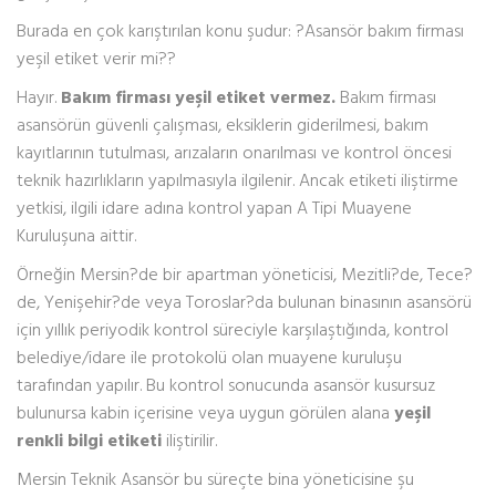
Burada en çok karıştırılan konu şudur: ?Asansör bakım firması
yeşil etiket verir mi??
Hayır.
Bakım firması yeşil etiket vermez.
Bakım firması
asansörün güvenli çalışması, eksiklerin giderilmesi, bakım
kayıtlarının tutulması, arızaların onarılması ve kontrol öncesi
teknik hazırlıkların yapılmasıyla ilgilenir. Ancak etiketi iliştirme
yetkisi, ilgili idare adına kontrol yapan A Tipi Muayene
Kuruluşuna aittir.
Örneğin Mersin?de bir apartman yöneticisi, Mezitli?de, Tece?
de, Yenişehir?de veya Toroslar?da bulunan binasının asansörü
için yıllık periyodik kontrol süreciyle karşılaştığında, kontrol
belediye/idare ile protokolü olan muayene kuruluşu
tarafından yapılır. Bu kontrol sonucunda asansör kusursuz
bulunursa kabin içerisine veya uygun görülen alana
yeşil
renkli bilgi etiketi
iliştirilir.
Mersin Teknik Asansör bu süreçte bina yöneticisine şu