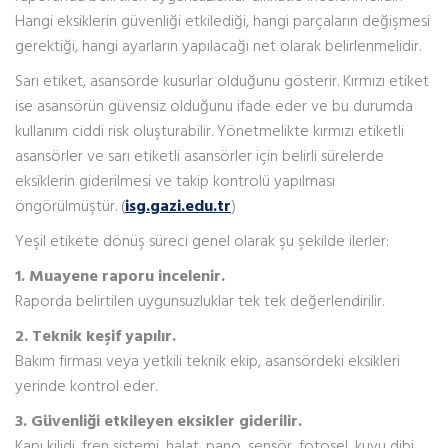
Hangi eksiklerin güvenliği etkilediği, hangi parçaların değişmesi
gerektiği, hangi ayarların yapılacağı net olarak belirlenmelidir.
Sarı etiket, asansörde kusurlar olduğunu gösterir. Kırmızı etiket
ise asansörün güvensiz olduğunu ifade eder ve bu durumda
kullanım ciddi risk oluşturabilir. Yönetmelikte kırmızı etiketli
asansörler ve sarı etiketli asansörler için belirli sürelerde
eksiklerin giderilmesi ve takip kontrolü yapılması
öngörülmüştür. (
isg.gazi.edu.tr
)
Yeşil etikete dönüş süreci genel olarak şu şekilde ilerler:
1. Muayene raporu incelenir.
Raporda belirtilen uygunsuzluklar tek tek değerlendirilir.
2. Teknik keşif yapılır.
Bakım firması veya yetkili teknik ekip, asansördeki eksikleri
yerinde kontrol eder.
3. Güvenliği etkileyen eksikler giderilir.
Kapı kilidi, fren sistemi, halat, pano, sensör, fotosel, kuyu dibi