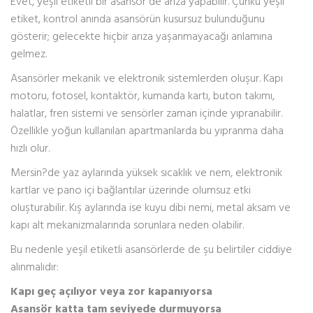
Evet, yeşil etiketli bir asansör de arıza yapabilir. Çünkü yeşil
etiket, kontrol anında asansörün kusursuz bulunduğunu
gösterir; gelecekte hiçbir arıza yaşanmayacağı anlamına
gelmez.
Asansörler mekanik ve elektronik sistemlerden oluşur. Kapı
motoru, fotosel, kontaktör, kumanda kartı, buton takımı,
halatlar, fren sistemi ve sensörler zaman içinde yıpranabilir.
Özellikle yoğun kullanılan apartmanlarda bu yıpranma daha
hızlı olur.
Mersin?de yaz aylarında yüksek sıcaklık ve nem, elektronik
kartlar ve pano içi bağlantılar üzerinde olumsuz etki
oluşturabilir. Kış aylarında ise kuyu dibi nemi, metal aksam ve
kapı alt mekanizmalarında sorunlara neden olabilir.
Bu nedenle yeşil etiketli asansörlerde de şu belirtiler ciddiye
alınmalıdır:
Kapı geç açılıyor veya zor kapanıyorsa
Asansör katta tam seviyede durmuyorsa