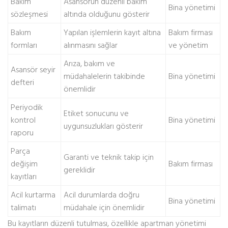
Bakım
Asansörün düzenli bakım
Bina yönetimi
sözleşmesi
altında olduğunu gösterir
Bakım
Yapılan işlemlerin kayıt altına
Bakım firması
formları
alınmasını sağlar
ve yönetim
Arıza, bakım ve
Asansör seyir
müdahalelerin takibinde
Bina yönetimi
defteri
önemlidir
Periyodik
Etiket sonucunu ve
kontrol
Bina yönetimi
uygunsuzlukları gösterir
raporu
Parça
Garanti ve teknik takip için
değişim
Bakım firması
gereklidir
kayıtları
Acil kurtarma
Acil durumlarda doğru
Bina yönetimi
talimatı
müdahale için önemlidir
Bu kayıtların düzenli tutulması, özellikle apartman yönetimi