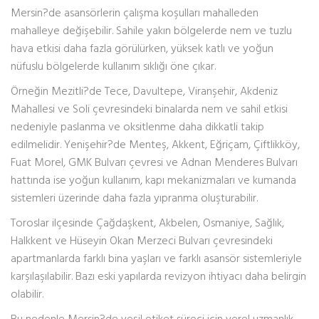
Mersin?de asansörlerin çalışma koşulları mahalleden
mahalleye değişebilir. Sahile yakın bölgelerde nem ve tuzlu
hava etkisi daha fazla görülürken, yüksek katlı ve yoğun
nüfuslu bölgelerde kullanım sıklığı öne çıkar.
Örneğin Mezitli?de Tece, Davultepe, Viranşehir, Akdeniz
Mahallesi ve Soli çevresindeki binalarda nem ve sahil etkisi
nedeniyle paslanma ve oksitlenme daha dikkatli takip
edilmelidir. Yenişehir?de Menteş, Akkent, Eğriçam, Çiftlikköy,
Fuat Morel, GMK Bulvarı çevresi ve Adnan Menderes Bulvarı
hattında ise yoğun kullanım, kapı mekanizmaları ve kumanda
sistemleri üzerinde daha fazla yıpranma oluşturabilir.
Toroslar ilçesinde Çağdaşkent, Akbelen, Osmaniye, Sağlık,
Halkkent ve Hüseyin Okan Merzeci Bulvarı çevresindeki
apartmanlarda farklı bina yaşları ve farklı asansör sistemleriyle
karşılaşılabilir. Bazı eski yapılarda revizyon ihtiyacı daha belirgin
olabilir.
Bu nedenle Mersin?de yeşil etiket süreci için yerel uzmanlık