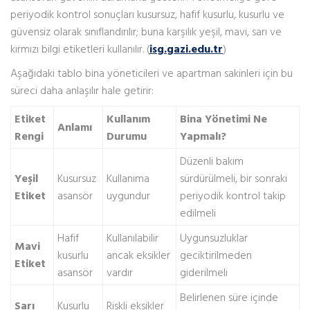
periyodik kontrol sonuçları kusursuz, hafif kusurlu, kusurlu ve
güvensiz olarak sınıflandırılır; buna karşılık yeşil, mavi, sarı ve
kırmızı bilgi etiketleri kullanılır. (
isg.gazi.edu.tr
)
Aşağıdaki tablo bina yöneticileri ve apartman sakinleri için bu
süreci daha anlaşılır hale getirir:
Etiket
Kullanım
Bina Yönetimi Ne
Anlamı
Rengi
Durumu
Yapmalı?
Düzenli bakım
Yeşil
Kusursuz
Kullanıma
sürdürülmeli, bir sonraki
Etiket
asansör
uygundur
periyodik kontrol takip
edilmeli
Hafif
Kullanılabilir
Uygunsuzluklar
Mavi
kusurlu
ancak eksikler
geciktirilmeden
Etiket
asansör
vardır
giderilmeli
Belirlenen süre içinde
Sarı
Kusurlu
Riskli eksikler