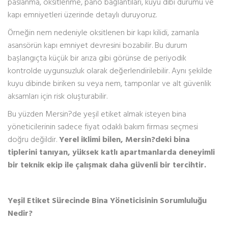
paslanma, oksitlenme, pano bağlantıları, kuyu dibi durumu ve
kapı emniyetleri üzerinde detaylı duruyoruz.
Örneğin nem nedeniyle oksitlenen bir kapı kilidi, zamanla
asansörün kapı emniyet devresini bozabilir. Bu durum
başlangıçta küçük bir arıza gibi görünse de periyodik
kontrolde uygunsuzluk olarak değerlendirilebilir. Aynı şekilde
kuyu dibinde biriken su veya nem, tamponlar ve alt güvenlik
aksamları için risk oluşturabilir.
Bu yüzden Mersin?de yeşil etiket almak isteyen bina
yöneticilerinin sadece fiyat odaklı bakım firması seçmesi
doğru değildir.
Yerel iklimi bilen, Mersin?deki bina
tiplerini tanıyan, yüksek katlı apartmanlarda deneyimli
bir teknik ekip ile çalışmak daha güvenli bir tercihtir.
Yeşil Etiket Sürecinde Bina Yöneticisinin Sorumluluğu
Nedir?