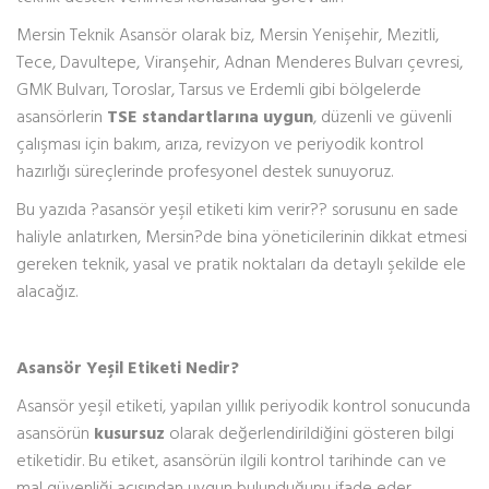
Mersin Teknik Asansör olarak biz, Mersin Yenişehir, Mezitli,
Tece, Davultepe, Viranşehir, Adnan Menderes Bulvarı çevresi,
GMK Bulvarı, Toroslar, Tarsus ve Erdemli gibi bölgelerde
asansörlerin
TSE standartlarına uygun
, düzenli ve güvenli
çalışması için bakım, arıza, revizyon ve periyodik kontrol
hazırlığı süreçlerinde profesyonel destek sunuyoruz.
Bu yazıda ?asansör yeşil etiketi kim verir?? sorusunu en sade
haliyle anlatırken, Mersin?de bina yöneticilerinin dikkat etmesi
gereken teknik, yasal ve pratik noktaları da detaylı şekilde ele
alacağız.
Asansör Yeşil Etiketi Nedir?
Asansör yeşil etiketi, yapılan yıllık periyodik kontrol sonucunda
asansörün
kusursuz
olarak değerlendirildiğini gösteren bilgi
etiketidir. Bu etiket, asansörün ilgili kontrol tarihinde can ve
mal güvenliği açısından uygun bulunduğunu ifade eder.