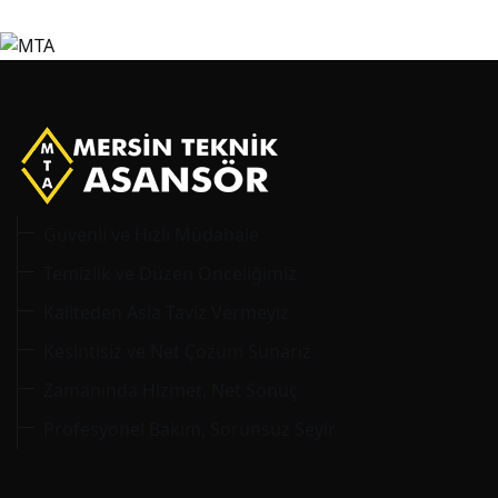
Güvenli ve Hızlı Müdahale
Temizlik ve Düzen Önceliğimiz
Kaliteden Asla Taviz Vermeyiz
Kesintisiz ve Net Çözüm Sunarız
Zamanında Hizmet, Net Sonuç
Profesyonel Bakım, Sorunsuz Seyir