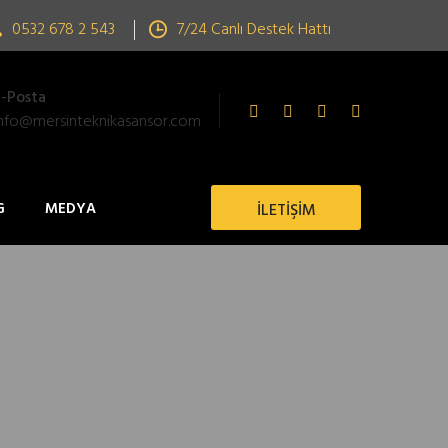
0532 678 2 543
7/24 Canlı Destek Hattı
E-Posta
info@mersinteknikasansor.com
G
MEDYA
İLETİŞİM