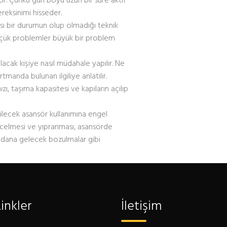
reksinimi hisseder.
ası bir durumun olup olmadığı teknik
küçük problemler büyük bir problem
acak kişiye nasıl müdahale yapılır. Ne
artmanda bulunan ilgiliye anlatılır.
zı, taşıma kapasitesi ve kapıların açılıp
ilecek asansör kullanımına engel
incelmesi ve yıpranması, asansörde
dana gelecek bozulmalar gibi
Linkler
İletişim