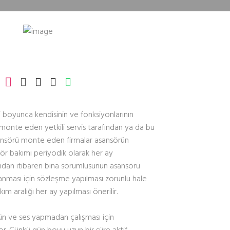
boyunca kendisinin ve fonksiyonlarının
ü monte eden yetkili servis tarafından ya da bu
asansörü monte eden firmalar asansörün
nsör bakımı periyodik olarak her ay
 andan itibaren bina sorumlusunun asansörü
lanması için sözleşme yapılması zorunlu hale
akım aralığı her ay yapılması önerilir.
n ve ses yapmadan çalışması için
r. Çünkü gün boyu uzun bir süre aktif