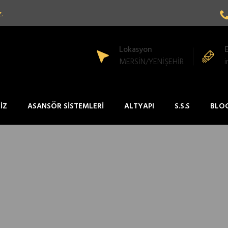
.
Lokasyon
MERSİN/YENİŞEHİR
İZ
ASANSÖR SİSTEMLERİ
ALTYAPI
S.S.S
BLO