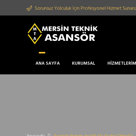
Sorunsuz Yolculuk İçin Profesyonel Hizmet Sunarız
ANA SAYFA
KURUMSAL
HİZMETLERİM
Anasayfa
Asansör Bakım Aralığı Ne Kadar Olmalı?