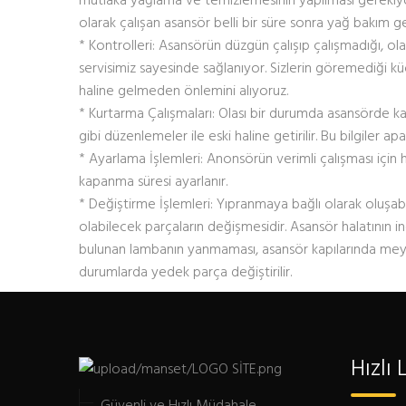
olarak çalışan asansör belli bir süre sonra yağ bakım ge
* Kontrolleri: Asansörün düzgün çalışıp çalışmadığı, ol
servisimiz sayesinde sağlanıyor. Sizlerin göremediği 
haline gelmeden önlemini alıyoruz.
* Kurtarma Çalışmaları: Olası bir durumda asansörde kal
gibi düzenlemeler ile eski haline getirilir. Bu bilgiler ap
* Ayarlama İşlemleri: Anonsörün verimli çalışması için hı
kapanma süresi ayarlanır.
* Değiştirme İşlemleri: Yıpranmaya bağlı olarak oluşab
olabilecek parçaların değişmesidir. Asansör halatının 
bulunan lambanın yanmaması, asansör kapılarında mey
durumlarda yedek parça değiştirilir.
Hızlı 
Güvenli ve Hızlı Müdahale